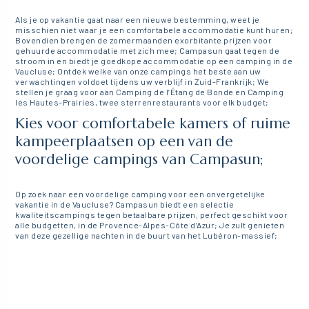
Als je op vakantie gaat naar een nieuwe bestemming, weet je
misschien niet waar je een comfortabele accommodatie kunt huren;
Bovendien brengen de zomermaanden exorbitante prijzen voor
gehuurde accommodatie met zich mee; Campasun gaat tegen de
stroom in en biedt je goedkope accommodatie op een camping in de
Vaucluse; Ontdek welke van onze campings het beste aan uw
verwachtingen voldoet tijdens uw verblijf in Zuid-Frankrijk; We
stellen je graag voor aan Camping de l’Étang de Bonde en Camping
les Hautes-Prairies, twee sterrenrestaurants voor elk budget;
Kies voor comfortabele kamers of ruime
kampeerplaatsen op een van de
voordelige campings van Campasun;
Op zoek naar een voordelige camping voor een onvergetelijke
vakantie in de Vaucluse? Campasun biedt een selectie
kwaliteitscampings tegen betaalbare prijzen, perfect geschikt voor
alle budgetten, in de Provence-Alpes-Côte d’Azur; Je zult genieten
van deze gezellige nachten in de buurt van het Lubéron-massief;