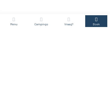
Menu
Campings
Vraag?
Boek
Camping Les Hautes Prairies
Lourmarin (84)
Zie de website
BOEK
Ontdek deze camping
Departementen en steden van onze