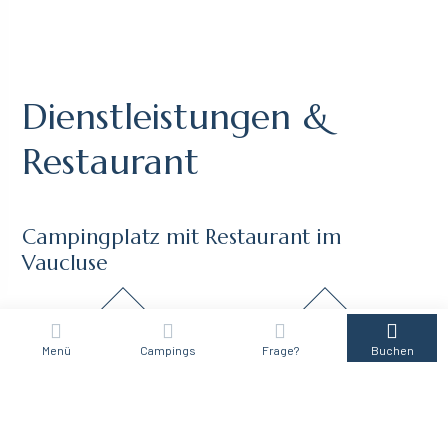
Dienstleistungen &
Restaurant
Campingplatz mit Restaurant im
Vaucluse
Menü
Campings
Frage?
Buchen
Verpflegung auf dem Campingplatz
Genießen & Entspannen
Für Ihr leibliches Wohl bieten wir Ihnen eine vielfältige Speisekarte,
die sich all Ihren Wünschen anpasst: Salate, Gegrilltes, Gerichte,
Pizza…