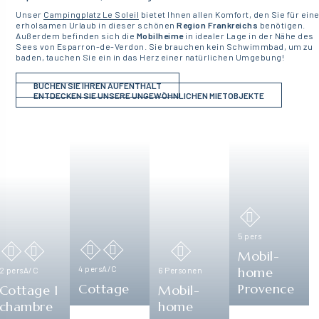
Unser
Campingplatz Le Soleil
bietet Ihnen allen Komfort, den Sie für ein
erholsamen Urlaub in dieser schönen
Region Frankreichs
benötigen.
Außerdem befinden sich die
Mobilheime
in idealer Lage in der Nähe des
Sees von Esparron-de-Verdon. Sie brauchen kein Schwimmbad, um zu
baden, tauchen Sie ein in das Herz einer natürlichen Umgebung!
BUCHEN SIE IHREN AUFENTHALT
ENTDECKEN SIE UNSERE UNGEWÖHNLICHEN MIETOBJEKTE
5 pers
Mobil-
4 pers
A/C
home
2 pers
A/C
6 Personen
Cottage
Provence
Cottage 1
Mobil-
chambre
home