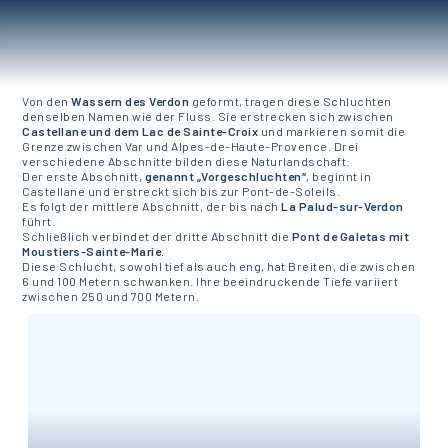
Von den
Wassern des Verdon
geformt, tragen diese Schluchten
denselben Namen wie der Fluss. Sie erstrecken sich zwischen
Castellane und dem Lac de Sainte-Croix
und markieren somit die
Grenze zwischen Var und Alpes-de-Haute-Provence. Drei
verschiedene Abschnitte bilden diese Naturlandschaft:
Der erste Abschnitt,
genannt „Vorgeschluchten“
, beginnt in
Castellane und erstreckt sich bis zur Pont-de-Soleils.
Es folgt der mittlere Abschnitt, der bis nach
La Palud-sur-Verdon
führt.
Schließlich verbindet der dritte Abschnitt die
Pont de Galetas mit
Moustiers-Sainte-Marie.
Diese Schlucht, sowohl tief als auch eng, hat Breiten, die zwischen
6 und 100 Metern schwanken. Ihre beeindruckende Tiefe variiert
zwischen 250 und 700 Metern.