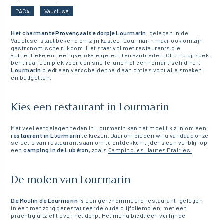
PACA
Vaucluse
Het charmante Provençaalse dorpje Lourmarin
, gelegen in de
Vaucluse, staat bekend om zijn kasteel Lourmarin maar ook om zijn
gastronomische rijkdom. Het staat vol met restaurants die
authentieke en heerlijke lokale gerechten aanbieden. Of u nu op zoek
bent naar een plek voor een snelle lunch of een romantisch diner,
Lourmarin
biedt een verscheidenheid aan opties voor alle smaken
en budgetten.
Kies een restaurant in Lourmarin
Met veel eetgelegenheden in Lourmarin kan het moeilijk zijn om een
restaurant in Lourmarin
te kiezen. Daarom bieden wij u vandaag onze
selectie van restaurants aan om te ontdekken tijdens een verblijf op
een
camping in de Lubéron
, zoals
Camping les Hautes Prairies.
De molen van Lourmarin
De Moulin de Lourmarin
is een gerenommeerd restaurant, gelegen
in een met zorg gerestaureerde oude olijfoliemolen, met een
prachtig uitzicht over het dorp. Het menu biedt een verfijnde