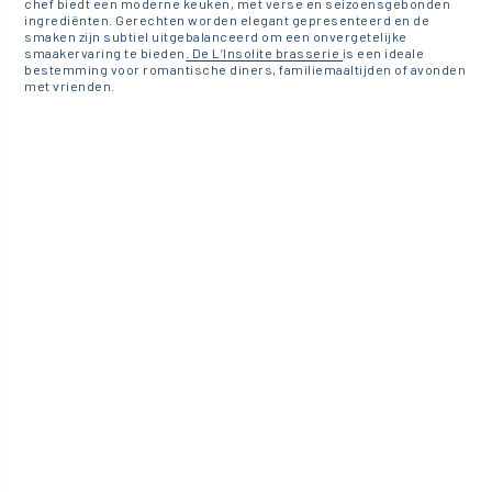
chef biedt een moderne keuken, met verse en seizoensgebonden
ingrediënten. Gerechten worden elegant gepresenteerd en de
smaken zijn subtiel uitgebalanceerd om een onvergetelijke
smaakervaring te bieden
. De L’Insolite brasserie
is een ideale
bestemming voor romantische diners, familiemaaltijden of avonden
met vrienden.