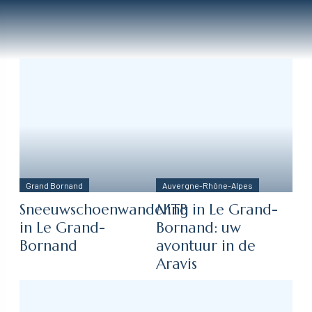
Grand Bornand
Auvergne-Rhône-Alpes
Sneeuwschoenwandeling
MTB in Le Grand-
in Le Grand-
Bornand: uw
Bornand
avontuur in de
Aravis