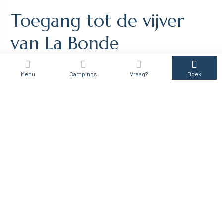
Toegang tot de vijver
van La Bonde
Menu
Campings
Vraag?
Boek
Camping met directe toegang tot de vijver
Profiteer van de directe toegang tot het strand vanaf
camping Étang
de la Bonde
, en ontspan bij het meer met je voeten in het water. Op
het zand of in het rustige, frisse water, geniet van de geneugten van
het strand.
In de zomer kun
je peddels en waterfietsen
boeken. Genoeg om je
batterijen op te laden tijdens je vakantie!
Een badmeester zorgt voor uw veiligheid in juli en augustus.
Niettemin blijven kinderen onder de verantwoordelijkheid van hun
ouders.
Voor een hapje of een drankje kun je terecht in ons bar-restaurant
op een paar meter van het strand van onze
camping in Sannes
.