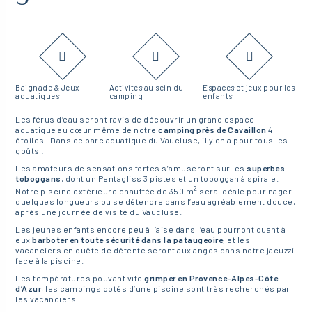
Baignade & Jeux
Activités au sein du
Espaces et jeux pour les
aquatiques
camping
enfants
Les férus d’eau seront ravis de découvrir un grand espace
aquatique au cœur même de notre
camping près de Cavaillon
4
étoiles ! Dans ce parc aquatique du Vaucluse, il y en a pour tous les
goûts !
Les amateurs de sensations fortes s’amuseront sur les
superbes
toboggans
, dont un Pentagliss 3 pistes et un toboggan à spirale.
2
Notre piscine extérieure chauffée de 350 m
sera idéale pour nager
quelques longueurs ou se détendre dans l’eau agréablement douce,
après une journée de visite du Vaucluse.
Les jeunes enfants encore peu à l’aise dans l’eau pourront quant à
eux
barboter en toute sécurité dans la pataugeoire
, et les
vacanciers en quête de détente seront aux anges dans notre jacuzzi
face à la piscine.
Les températures pouvant vite
grimper en Provence-Alpes-Côte
d’Azur
, les campings dotés d’une piscine sont très recherchés par
les vacanciers.