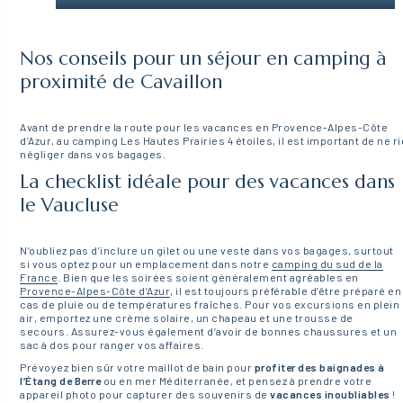
Nos conseils pour un séjour en camping à
proximité de Cavaillon
Avant de prendre la route pour les vacances en Provence-Alpes-Côte
d’Azur, au camping Les Hautes Prairies 4 étoiles, il est important de ne r
négliger dans vos bagages.
La checklist idéale pour des vacances dans
le Vaucluse
N’oubliez pas d’inclure un gilet ou une veste dans vos bagages, surtout
si vous optez pour un emplacement dans notre
camping du sud de la
France
. Bien que les soirées soient généralement agréables en
Provence-Alpes-Côte d’Azur
, il est toujours préférable d’être préparé en
cas de pluie ou de températures fraîches. Pour vos excursions en plein
air, emportez une crème solaire, un chapeau et une trousse de
secours. Assurez-vous également d’avoir de bonnes chaussures et un
sac à dos pour ranger vos affaires.
Prévoyez bien sûr votre maillot de bain pour
profiter des baignades à
l’Étang de Berre
ou en mer Méditerranée, et pensez à prendre votre
appareil photo pour capturer des souvenirs de
vacances inoubliables
!