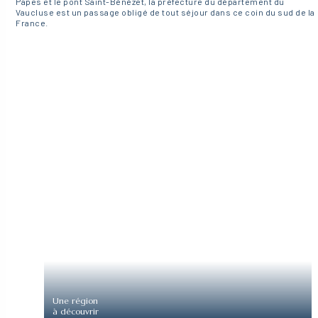
Papes et le pont Saint-Bénézet, la préfecture du département du
Vaucluse est un passage obligé de tout séjour dans ce coin du sud de la
France.
Une région
à découvrir