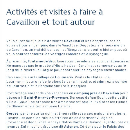
Activités et visites à faire à
Cavaillon et tout autour
Vous aurez tout le loisir de visiter
Cavaillon
et ses charmes lors de
votre séjour en
camping dans le Vaucluse
. Dégustez le fameux melon
de Cavaillon, un vrai délice local, et flânez dans le centre historique, où
vous pourrez admirer les vestiges romains et la synagogue.
À proximité,
Fontaine de Vaucluse
vous dévoilera sa source légendaire.
Ne manquez pas le musée d’Histoire Jean Garcin et promenez-vous le
long de la rivière La Sorgue pour apprécier les paysages environnants.
Cap ensuite sur le village de
Lourmarin
. Visitez le château de
Lourmarin, pour une belle plongée dans l’histoire, et admirez la combe
de Lourmarin et la Fontaine aux Trois-Masques.
Profitez également de vos vacances en
camping près de Cavaillon
pour
découvrir
Saint-Rémy-de-Provence
. Berceau de Van Gogh, cette petite
ville du Vaucluse propose une ambiance artistique. Explorez les ruines
de Glanum et visitez le musée Estrine.
Gordes
, perché sur sa colline, émerveille avec ses maisons en pierre.
Déambulez dans les ruelles étroites de ce charmant village de
Provence et découvrez l’abbaye Notre-Dame de Sénanque, entourée de
lavande.Enfin, qui dit Vaucluse dit
Avignon
. Célèbre pour le Palais des