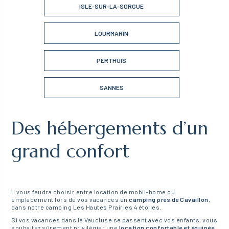
ISLE-SUR-LA-SORGUE
LOURMARIN
PERTHUIS
SANNES
Des hébergements d’un
grand confort
Il vous faudra choisir entre location de mobil-home ou
emplacement lors de vos vacances en
camping près de Cavaillon
,
dans notre camping Les Hautes Prairies 4 étoiles.
Si vos vacances dans le Vaucluse se passent avec vos enfants, vous
souhaitez sûrement privilégier une
location confortable et équipée