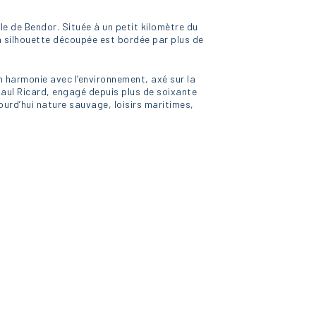
’île de Bendor. Située à un petit kilomètre du
a silhouette découpée est bordée par plus de
 en harmonie avec l’environnement, axé sur la
e Paul Ricard, engagé depuis plus de soixante
ourd’hui nature sauvage, loisirs maritimes,