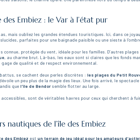
e des Embiez : le Var à l’état pur
as, mais oubliez les grandes étendues touristiques. Ici, dans ce joyau 
ucides, parfaites pour une baignade paisible ou une sieste à l’ombre
s connue, protégée du vent, idéale pour les familles. D’autres plages
ue
, au charme brut. Là-bas, les eaux sont si claires que les fonds mari
, gage de qualité et de respect environnemental.
s battus, se cachent deux perles discrètes :
les plages du Petit Rouv
oile un peu plus de la magie des lieux. Une fois arrivé, le spectacle 
 tandis que
l’île de Bendor
semble flotter au large.
 accessibles, sont de véritables havres pour ceux qui cherchent à fuir 
irs nautiques de l’île des Embiez
île des Embiez
est
un terrain de jeu idéal pour les amateurs d’activ