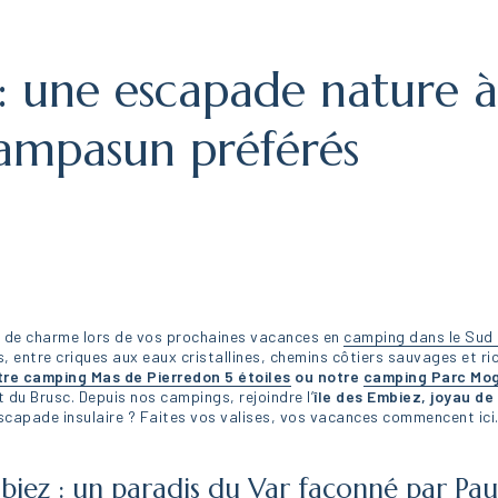
z : une escapade nature 
ampasun préférés
ne de charme lors de vos prochaines vacances en
camping dans le Sud 
, entre criques aux eaux cristallines, chemins côtiers sauvages et ri
tre camping Mas de Pierredon 5 étoiles
ou notre
camping Parc Mog
 du Brusc. Depuis nos campings, rejoindre l’
île des Embiez, joyau d
escapade insulaire ? Faites vos valises, vos vacances commencent ici
mbiez : un paradis du Var façonné par Pau