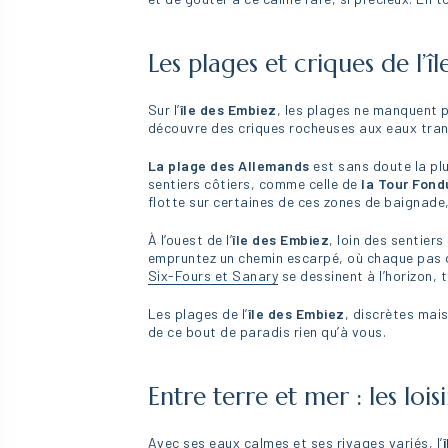
Les plages et criques de l’îl
Sur l’
île des Embiez
, les plages ne manquent p
découvre des criques rocheuses aux eaux transl
La plage des Allemands
est sans doute la plu
sentiers côtiers, comme celle de
la Tour Fond
flotte sur certaines de ces zones de baignade
À l’ouest de l’
île des Embiez
, loin des sentier
empruntez un chemin escarpé, où chaque pas dév
Six-Fours et Sanary
se dessinent à l’horizon,
Les plages de l’
île des Embiez
, discrètes mais
de ce bout de paradis rien qu’à vous.
Entre terre et mer : les lois
Avec ses eaux calmes et ses rivages variés, l’