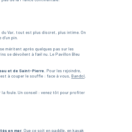
du Var, tout est plus discret, plus intime. On
 d’un pin.
 se méritent après quelques pas sur les
ns se dévoilent à l’œil nu. Le Pavillon Bleu
eau et de Saint-Pierre.
Pour les rejoindre,
est à couper le souffle : face à vous,
Bandol
,
la foule. Un conseil : venez tôt pour profiter
ités en mer.
Que ce soit en paddle, en kayak