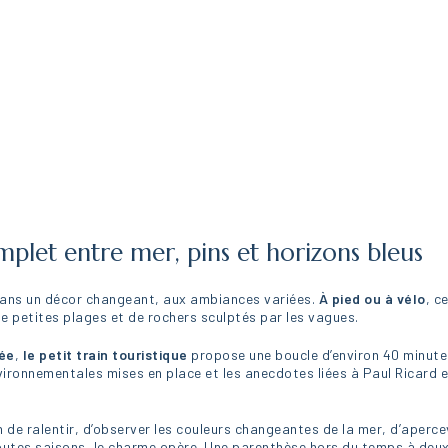
mplet entre mer, pins et horizons bleus
 dans un décor changeant, aux ambiances variées.
À pied ou à vélo
, c
e petites plages et de rochers sculptés par les vagues.
ée
,
le petit train touristique
propose une boucle d’environ 40 minutes,
environnementales mises en place et les anecdotes liées à Paul Ricar
n de ralentir, d’observer les couleurs changeantes de la mer, d’aperc
 toutes saisons, le charme opère. Une parenthèse hors du temps à deux