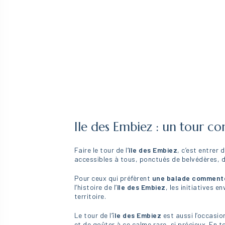
Ile des Embiez : un tour co
Faire le tour de l’
île des Embiez
, c’est entrer
accessibles à tous, ponctués de belvédères, d
Pour ceux qui préfèrent
une balade comment
l’histoire de l’
île des Embiez
, les initiatives 
territoire.
Le tour de l’î
le des Embiez
est aussi l’occasio
et de goûter à ce calme rare, si précieux. En