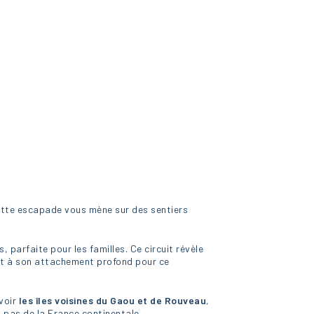
ette escapade vous mène sur des sentiers
 parfaite pour les familles. Ce circuit révèle
d et à son attachement profond pour ce
evoir
les îles voisines du Gaou et de Rouveau
,
 pas de la France continentale.