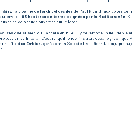
 Embiez
fait partie de l’archipel des îles de Paul Ricard, aux côtés de l
 sur environ
95 hectares de terres baignées par la Méditerranée
. S
euses et calanques ouvertes sur le large.
amoureux de la mer,
qui l’achète en 1958. Il y développe un lieu de vie
protection du littoral. C’est ici qu’il fonde l’Institut océanographiqu
rin. L’
île des Embiez
, gérée par la Société Paul Ricard, conjugue auj
le.