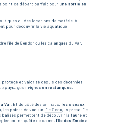
le point de départ parfait pour
une sortie en
autiques ou des locations de matériel à
ent pour découvrir la vie aquatique
dre l’île de Bendor ou les calanques du Var,
, protégé et valorisé depuis des décennies
 de paysages :
vignes en restanques,
du Va
r. Et du côté des animaux,
les oiseaux
s, les points de vue sur
l’île Gaou
, la presqu’île
s balisés permettent de découvrir la faune et
mplement en quête de calme, l’
île des Embiez