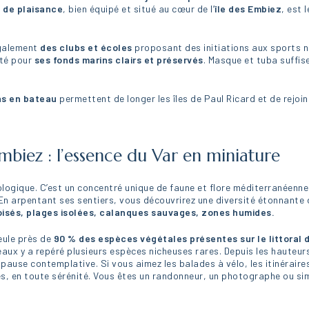
t de plaisance
, bien équipé et situé au cœur de l’
île des Embiez
, est 
également
des clubs et écoles
proposant des initiations aux sports n
uté pour
ses fonds marins clairs et préservés
. Masque et tuba suffis
ns en bateau
permettent de longer les îles de Paul Ricard et de rejoin
Embiez : l’essence du Var en miniature
ologique. C’est un concentré unique de faune et flore méditerranéenne
 En arpentant ses sentiers, vous découvrirez une diversité étonnante
boisés, plages isolées, calanques sauvages, zones humides.
eule près de
90 % des espèces végétales présentes sur le littoral 
eaux y a repéré plusieurs espèces nicheuses rares. Depuis les hauteur
 pause contemplative. Si vous aimez les balades à vélo, les itinéraire
ues, en toute sérénité. Vous êtes un randonneur, un photographe ou si