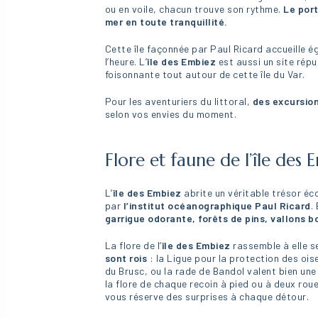
ou en voile, chacun trouve son rythme.
Le por
mer en toute tranquillité.
Cette île façonnée par Paul Ricard accueille 
l’heure. L’
île des Embiez
est aussi un site rép
foisonnante tout autour de cette île du Var.
Pour les aventuriers du littoral,
des excursio
selon vos envies du moment.
Flore et faune de l’île des 
L’
île des Embiez
abrite un véritable trésor éc
par
l’institut océanographique Paul Ricard
.
garrigue odorante, forêts de pins, vallons 
La flore de l’
île des Embiez
rassemble à elle s
sont rois
: la Ligue pour la protection des ois
du Brusc, ou la rade de Bandol valent bien une
la flore de chaque recoin à pied ou à deux ro
vous réserve des surprises à chaque détour.