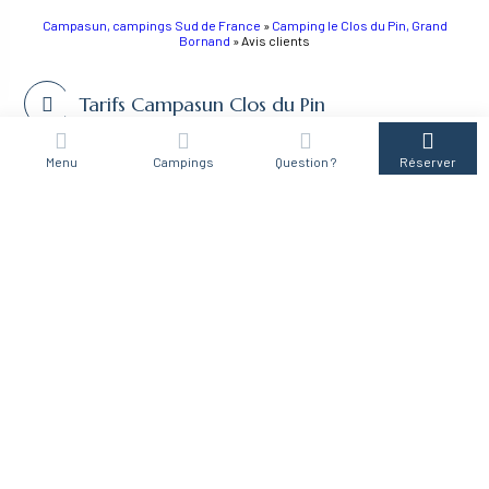
Campasun, campings Sud de France
»
Camping le Clos du Pin, Grand
Bornand
»
Avis clients
Tarifs Campasun Clos du Pin
Plan
Menu
Campings
Question ?
Réserver
Conditions Générales de Vente
Assurance Annulation
Restez informé
des actus et offres en souscrivant à
la newsletter