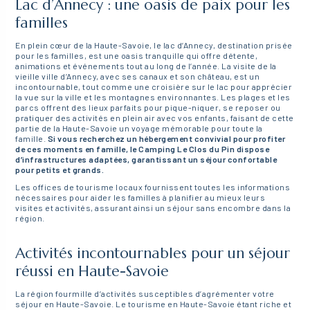
Lac d’Annecy : une oasis de paix pour les
familles
En plein cœur de la Haute-Savoie, le lac d’Annecy, destination prisée
pour les familles, est une oasis tranquille qui offre détente,
animations et événements tout au long de l’année. La visite de la
vieille ville d’Annecy, avec ses canaux et son château, est un
incontournable, tout comme une croisière sur le lac pour apprécier
la vue sur la ville et les montagnes environnantes. Les plages et les
parcs offrent des lieux parfaits pour pique-niquer, se reposer ou
pratiquer des activités en plein air avec vos enfants, faisant de cette
partie de la Haute-Savoie un voyage mémorable pour toute la
famille.
Si vous recherchez un hébergement convivial pour profiter
de ces moments en famille, le Camping Le Clos du Pin dispose
d’infrastructures adaptées, garantissant un séjour confortable
pour petits et grands.
Les offices de tourisme locaux fournissent toutes les informations
nécessaires pour aider les familles à planifier au mieux leurs
visites et activités, assurant ainsi un séjour sans encombre dans la
région.
Activités incontournables pour un séjour
réussi en Haute-Savoie
La région fourmille d’activités susceptibles d’agrémenter votre
séjour en Haute-Savoie. Le tourisme en Haute-Savoie étant riche et