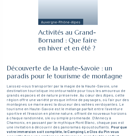
Auvergne-Rhône-Alpes
Activités au Grand-
Bornand : Que faire
en hiver et en été ?
Découverte de la Haute-Savoie : un
paradis pour le tourisme de montagne
Laissez-vous transporter par la magie de la Haute-Savoie, une
destination touristique incontournable pour tous les amoureux de
grands espaces et de nature préservée. Au cœur des Alpes, cette
région offre une variété presque infinie de paysages, où l’air pur des
montagnes se marie avec la douceur des vallées verdoyantes. Le
tourisme en Haute-Savoie est le mélange parfait entre l’aventure
sportive et l’évasion en pleine nature, offrant de nouveaux horizons
à chaque randonnée, ski ou simple promenade. D’Annecy à
Chamonix, en passant par le mythique Mont Blanc, chaque pas est
une invitation à découvrir des panoramas époustouflants.
Pour que
votre immersion soit complète, le Camping Le Clos du Pin vous
accueille dans une ambiance chaleureuse, avec tout le confort