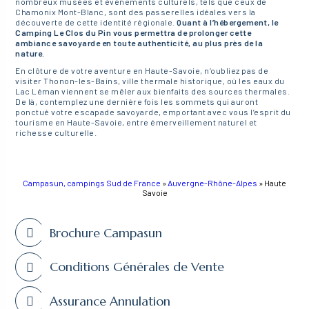
nombreux musées et événements culturels, tels que ceux de
Chamonix Mont-Blanc, sont des passerelles idéales vers la
découverte de cette identité régionale.
Quant à l’hébergement, le
Camping Le Clos du Pin vous permettra de prolonger cette
ambiance savoyarde en toute authenticité, au plus près de la
nature.
En clôture de votre aventure en Haute-Savoie, n’oubliez pas de
visiter Thonon-les-Bains, ville thermale historique, où les eaux du
Lac Léman viennent se mêler aux bienfaits des sources thermales.
De là, contemplez une dernière fois les sommets qui auront
ponctué votre escapade savoyarde, emportant avec vous l’esprit du
tourisme en Haute-Savoie, entre émerveillement naturel et
richesse culturelle.
Campasun, campings Sud de France
»
Auvergne-Rhône-Alpes
»
Haute
Savoie
Brochure Campasun
Conditions Générales de Vente
Assurance Annulation