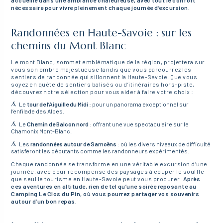
nécessaire pour vivre pleinement chaque journée d’excursion.
Randonnées en Haute-Savoie : sur les
chemins du Mont Blanc
Le mont Blanc, sommet emblématique de la région, projettera sur
vous son ombre majestueuse tandis que vous parcourrez les
sentiers de randonnée qui sillonnent la Haute-Savoie. Que vous
soyez en quête de sentiers balisés ou d’itinéraires hors-piste,
découvrez notre sélection pour vous aider à faire votre choix :
Le
tour de l’Aiguille du Midi
: pour un panorama exceptionnel sur
l’enfilade des Alpes.
Le
Chemin de Balcon nord
: offrant une vue spectaculaire sur le
Chamonix Mont-Blanc.
Les
randonnées autour de Samoëns
: où les divers niveaux de difficulté
satisferont les débutants comme les randonneurs expérimentés.
Chaque randonnée se transforme en une véritable excursion d’une
journée, avec pour récompense des paysages à couper le souffle
que seul le tourisme en Haute-Savoie peut vous procurer.
Après
ces aventures en altitude, rien de tel qu’une soirée reposante au
Camping Le Clos du Pin, où vous pourrez partager vos souvenirs
autour d’un bon repas.