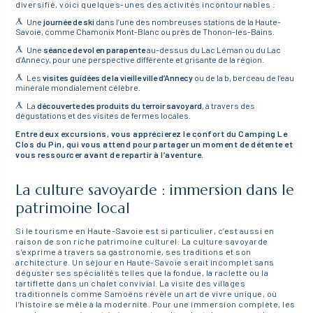
diversifié, voici quelques-unes des activités incontournables :
Une
journée de ski
dans l’une des nombreuses stations de la Haute-
Savoie, comme Chamonix Mont-Blanc ou près de Thonon-les-Bains.
Une
séance de vol en parapente
au-dessus du Lac Léman ou du Lac
d’Annecy, pour une perspective différente et grisante de la région.
Les
visites guidées de la vieille ville d’Annecy
ou de la b, berceau de l’eau
minérale mondialement célèbre.
La
découverte des produits du terroir savoyard
, à travers des
dégustations et des visites de fermes locales.
Entre deux excursions, vous apprécierez le confort du Camping Le
Clos du Pin, qui vous attend pour partager un moment de détente et
vous ressourcer avant de repartir à l’aventure.
La culture savoyarde : immersion dans le
patrimoine local
Si le tourisme en Haute-Savoie est si particulier, c’est aussi en
raison de son riche patrimoine culturel. La culture savoyarde
s’exprime à travers sa gastronomie, ses traditions et son
architecture. Un séjour en Haute-Savoie serait incomplet sans
déguster ses spécialités telles que la fondue, la raclette ou la
tartiflette dans un chalet convivial. La visite des villages
traditionnels comme Samoëns révèle un art de vivre unique, où
l’histoire se mêle à la modernité. Pour une immersion complète, les