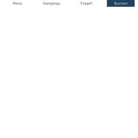
Menü
Campings
Frage?
Buchen
Animationen in Aiguines