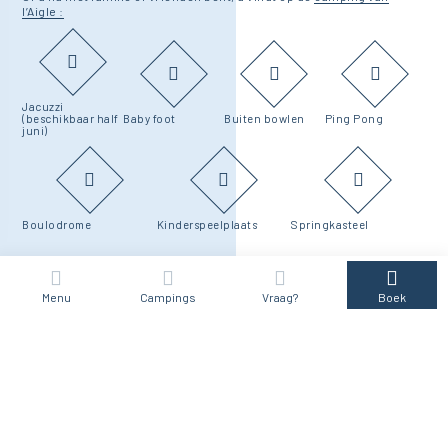
l’Aigle :
Jacuzzi
(beschikbaar half
Baby foot
Buiten bowlen
Ping Pong
juni)
Boulodrome
Kinderspeelplaats
Springkasteel
Menu
Campings
Vraag?
Boek