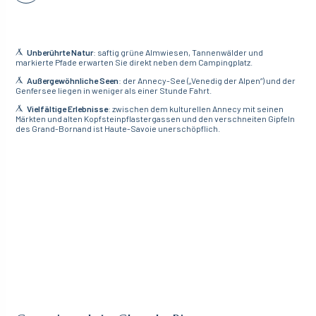
Unberührte Natur
: saftig grüne Almwiesen, Tannenwälder und
markierte Pfade erwarten Sie direkt neben dem Campingplatz.
Außergewöhnliche Seen
: der Annecy-See („Venedig der Alpen“) und der
Genfersee liegen in weniger als einer Stunde Fahrt.
Vielfältige Erlebnisse
: zwischen dem kulturellen Annecy mit seinen
Märkten und alten Kopfsteinpflastergassen und den verschneiten Gipfeln
des Grand-Bornand ist Haute-Savoie unerschöpflich.