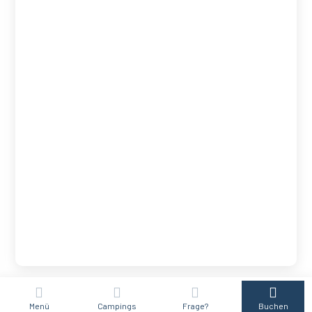
Ein leidenschaftliches Team steht Ihnen
Menü
Campings
Frage?
Buchen