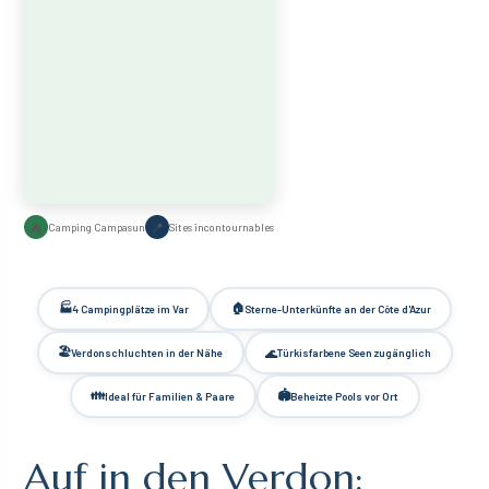
📍
⛺
Camping Campasun
Sites incontournables
🏭
🏠
4 Campingplätze im Var
Sterne-Unterkünfte an der Côte d'Azur
🏖
🌊
Verdonschluchten in der Nähe
Türkisfarbene Seen zugänglich
👪
🏟
Ideal für Familien & Paare
Beheizte Pools vor Ort
Auf in den Verdon: