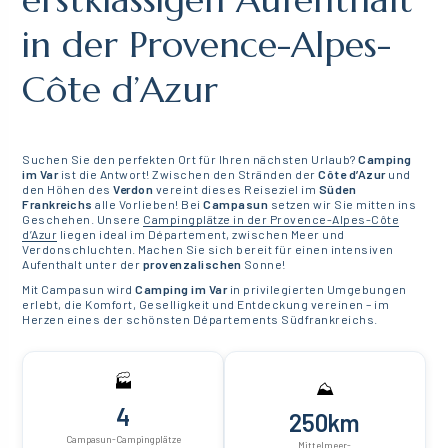
in der Provence-Alpes-
Côte d’Azur
Suchen Sie den perfekten Ort für Ihren nächsten Urlaub?
Camping
im Var
ist die Antwort! Zwischen den Stränden der
Côte d’Azur
und
den Höhen des
Verdon
vereint dieses Reiseziel im
Süden
Frankreichs
alle Vorlieben! Bei
Campasun
setzen wir Sie mitten ins
Geschehen. Unsere
Campingplätze in der Provence-Alpes-Côte
d’Azur
liegen ideal im Département, zwischen Meer und
Verdonschluchten. Machen Sie sich bereit für einen intensiven
Aufenthalt unter der
provenzalischen
Sonne!
Mit Campasun wird
Camping im Var
in privilegierten Umgebungen
erlebt, die Komfort, Geselligkeit und Entdeckung vereinen – im
Herzen eines der schönsten Départements Südfrankreichs.
🏭
⛰
4
250km
Campasun-Campingplätze
Mittelmeer-