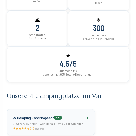
im Var
küste
🌊
☀
2
300
Schauplätze:
Sonnentage
Meer & Verdon
pro Jahr in der Provence
★
4,5/5
Durchschnitts-
bewertung, 1.605 Google-Bewertungen
Unsere 4 Campingplätze im Var
+
⛺ Camping Parc Mogador
4★
📍 Sanary-sur-Mer — Weniger als 1 km zu den Stränden
★★★★★ 4,5/5
(320 avis)