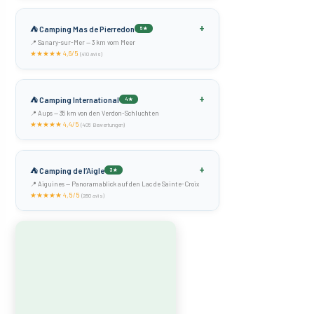
+
⛺ Camping Mas de Pierredon
5★
📍 Sanary-sur-Mer — 3 km vom Meer
★★★★★ 4,6/5
(410 avis)
+
⛺ Camping International
4★
📍 Aups — 35 km von den Verdon-Schluchten
★★★★★ 4,4/5
(405 Bewertungen)
+
⛺ Camping de l’Aigle
3★
📍 Aiguines — Panoramablick auf den Lac de Sainte-Croix
★★★★★ 4,5/5
(280 avis)