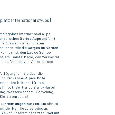
atz International d’Aups |
ampingplatz International Aups,
enzalischen
Dorfes Aups
entfernt.
eine Auswahl der schönsten
esuchen, wie die
Gorges du Verdon
,
kannt sind, den Lac de Sainte-
stiers-Sainte-Marie, den Wasserfall
e, die Grotten von Villecroze und
Verfügung, um Sie über die
gion
Provence-Alpes-Côte
erdon sind bekannt für ihre
 l’Imbut, Sentier du Blanc-Martel
ting, Wasserwandern, Canyoning,
Kletterparcours!
e Einrichtungen nutzen
, um sich zu
it der Familie zu verbringen.
 Sie von unserem beheizten
Pool mit