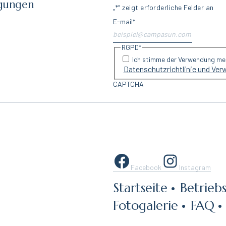
ngungen
„
*
“ zeigt erforderliche Felder an
E-mail
*
RGPD
*
Ich stimme der Verwendung mein
Datenschutzrichtlinie und Ver
CAPTCHA
Facebook
Instagram
Startseite
Betriebs
Fotogalerie
FAQ