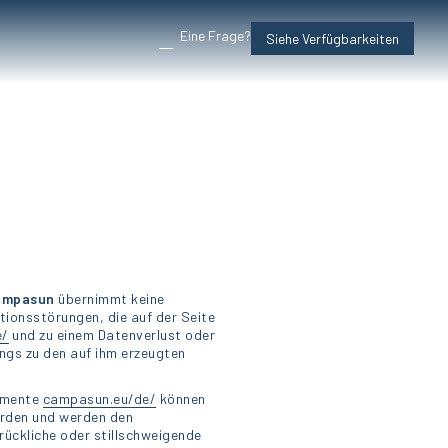
Eine Frage?
Siehe Verfügbarkeiten
ampasun
übernimmt keine
tionsstörungen, die auf der Seite
e/
und zu einem Datenverlust oder
ngs zu den auf ihm erzeugten
lemente
campasun.eu/de/
können
rden und werden den
rückliche oder stillschweigende