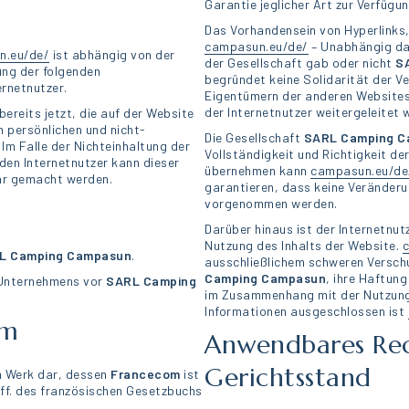
Garantie jeglicher Art zur Verfügun
Das Vorhandensein von Hyperlinks,
campasun.eu/de/
– Unabhängig da
n.eu/de/
ist abhängig von der
der Gesellschaft gab oder nicht
S
ung der folgenden
begründet keine Solidarität der V
rnetnutzer.
Eigentümern der anderen Websites 
der Internetnutzer weitergeleitet w
bereits jetzt, die auf der Website
 persönlichen und nicht-
Die Gesellschaft
SARL Camping
C
Im Falle der Nichteinhaltung der
Vollständigkeit und Richtigkeit de
en Internetnutzer kann dieser
übernehmen kann
campasun.eu/de
bar gemacht werden.
garantieren, dass keine Veränderun
vorgenommen werden.
Darüber hinaus ist der Internetnutz
Nutzung des Inhalts der Website.
L Camping
Campasun
.
ausschließlichem schweren Versch
Camping
Campasun
, ihre Haftung
s Unternehmens vor
SARL Camping
im Zusammenhang mit der Nutzung 
Informationen ausgeschlossen ist
um
Anwendbares Re
Gerichtsstand
in Werk dar, dessen
Francecom
ist
1 ff. des französischen Gesetzbuchs