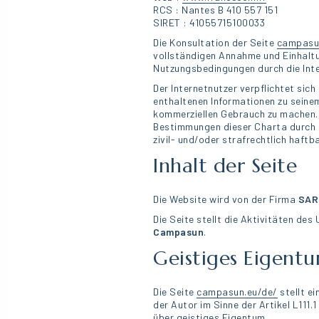
RCS : Nantes B 410 557 151
SIRET : 41055715100033
Die Konsultation der Seite
campasu
vollständigen Annahme und Einhalt
Nutzungsbedingungen durch die Inte
Der Internetnutzer verpflichtet sich 
enthaltenen Informationen zu seinem
kommerziellen Gebrauch zu machen. 
Bestimmungen dieser Charta durch d
zivil- und/oder strafrechtlich haft
Inhalt der Seite
Die Website wird von der Firma
SAR
Die Seite stellt die Aktivitäten de
Campasun
.
Geistiges Eigent
Die Seite
campasun.eu/de/
stellt e
der Autor im Sinne der Artikel L111.
über geistiges Eigentum.