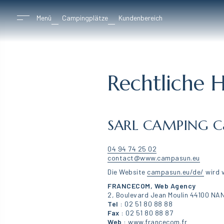
Menü
Campingplätze
Kundenbereich
Rechtliche 
SARL CAMPING
C
04 94 74 25 02
contact@www.campasun.eu
Die Website
campasun.eu/de/
wird 
FRANCECOM, Web Agency
2, Boulevard Jean Moulin 44100 N
Tel
: 02 51 80 88 88
Fax
: 02 51 80 88 87
Web
:
www.francecom.fr