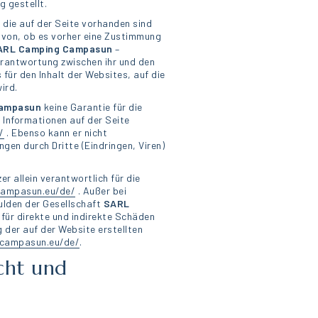
g gestellt.
 die auf der Seite vorhanden sind
von, ob es vorher eine Zustimmung
ARL Camping
Campasun
–
erantwortung zwischen ihr und den
für den Inhalt der Websites, auf die
ird.
ampasun
keine Garantie für die
r Informationen auf der Seite
/
. Ebenso kann er nicht
gen durch Dritte (Eindringen, Viren)
er allein verantwortlich für die
campasun.eu/de/
. Außer bei
ulden der Gesellschaft
SARL
 für direkte und indirekte Schäden
der auf der Website erstellten
campasun.eu/de/
.
cht und