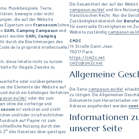
Die Gesamtheit der auf der Websit
me, Musikbeispiele, Texte,
campasun.eu/de/
und ihre Nutzung
titäten, bewegte oder nicht
französischen Recht. Nur die Gerich
ungen, die auf der Website
Zuständigkeitsbereich der
Berufun
as Eigentum von
Francecom
(ohne
für eventuelle Streitigkeiten im 
en
SARL Camping
Campasun
und
Website zuständig
campasun.eu/d
rfasst wurden
SARL Camping
CM2C
sicht durch die Bestimmungen des
14 Straße Saint Jean
ode de la propriété intellectuelle)
75017 Paris
https://cm2c.net
ch, diese Inhalte nicht zu nutzen
cm2c@cm2c.net
halte für illegale Zwecke zu
Allgemeine Gesc
dauerhafte oder vorübergehende
ines der Elemente der Website auf
Die Seite
campasun.eu/de/
erlaubt
und durch ein beliebiges Verfahren
zu tätigen. Die Allgemeinen Gesch
pasun.eu/de/
oder der zum
Dokumente zum Herunterladen verf
en ohne die vorherige und
Adresse angefordert werden
cont
ncecom
ist verboten und stellt
Informationen zu
tlichen und/oder strafrechtlichen
 Ausdruck auf Papier ist zum
unserer Seite
schließliche Nutzung durch den
5 2° des Gesetzes über geistiges