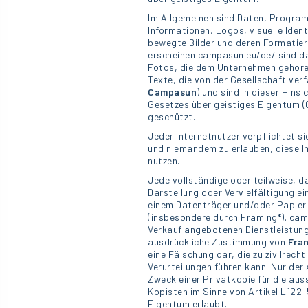
Im Allgemeinen sind Daten, Program
Informationen, Logos, visuelle Iden
bewegte Bilder und deren Formatier
erscheinen
campasun.eu/de/
sind d
Fotos, die dem Unternehmen gehör
Texte, die von der Gesellschaft ve
Campasun
) und sind in dieser Hin
Gesetzes über geistiges Eigentum (C
geschützt.
Jeder Internetnutzer verpflichtet si
und niemandem zu erlauben, diese In
nutzen.
Jede vollständige oder teilweise, 
Darstellung oder Vervielfältigung e
einem Datenträger und/oder Papier 
(insbesondere durch Framing*).
cam
Verkauf angebotenen Dienstleistung
ausdrückliche Zustimmung von
Fra
eine Fälschung dar, die zu zivilrech
Verurteilungen führen kann. Nur der
Zweck einer Privatkopie für die aus
Kopisten im Sinne von Artikel L122-
Eigentum erlaubt.