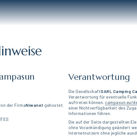
Hinweise
ampasun
Verantwortung
Die Gesellschaft
SARL Camping
C
Verantwortung für eventuelle Funk
auftreten können.
campasun.eu/d
von der Firma
Niwanet
gehostet.
einer Nichtverfügbarkeit des Zuga
Informationen führen.
ANTES
Die auf der Seite dargestellten E
ohne Vorankündigung geändert we
Internetnutzern ohne jegliche ausd