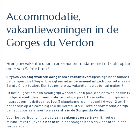
Accommodatie,
vakantiewoningen in de
Gorges du Verdon
Breng uw vakantie door in onze accommodatie met uitzicht op he
meer van Sainte Croix!
5 types van ongewoneen aangename vakantieverblijven
zijn beschikbaar
de
camping de L’Aigle.
U krijgt
een adembenemend uitzicht
op het meer 
Sainte Croix te zien. Een topper die uw vakantie nog beter zal maken !
Of het nu gaat om een belangrijk westotel, een pod, een caravan of een 
Lodge,
u vindt de accommodatie die bij u past.
Deze volledig uitgeruste
huuraccommodaties met 1 tot 3 slaapkamers zijn geschikt voor 2 tot 6
personen op de
camping Lac de Sainte Croix.
Deze accommodaties zijn
perfect voor een heerlijke
vakantie in de Gorges du Verdon.
Voor het verhuur zijn de dag
van aankomst en vertrek
vrij, met een
minimumverblijf van
3 nachten
in het hoogseizoen en 2 nachten in het
laagseizoen.