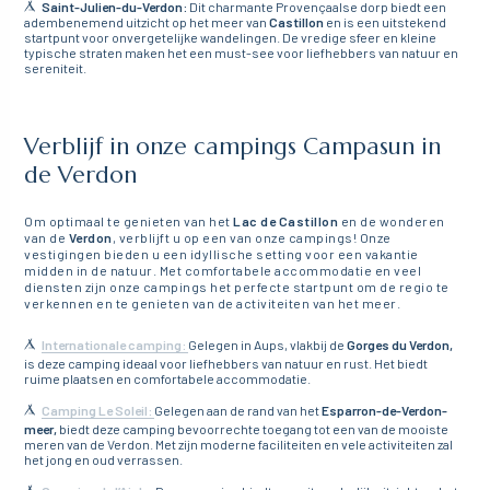
Saint-Julien-du-Verdon:
Dit charmante Provençaalse dorp biedt een
adembenemend uitzicht op het meer van
Castillon
en is een uitstekend
startpunt voor onvergetelijke wandelingen. De vredige sfeer en kleine
typische straten maken het een must-see voor liefhebbers van natuur en
sereniteit.
Verblijf in onze campings Campasun in
de Verdon
Om optimaal te genieten van het
Lac de Castillon
en de wonderen
van de
Verdon
, verblijft u op een van onze campings! Onze
vestigingen bieden u een idyllische setting voor een vakantie
midden in de natuur. Met comfortabele accommodatie en veel
diensten zijn onze campings het perfecte startpunt om de regio te
verkennen en te genieten van de activiteiten van het meer.
Internationale camping:
Gelegen in Aups, vlakbij de
Gorges du Verdon,
is deze camping ideaal voor liefhebbers van natuur en rust. Het biedt
ruime plaatsen en comfortabele accommodatie.
Camping Le Soleil:
Gelegen aan de rand van het
Esparron-de-Verdon-
meer,
biedt deze camping bevoorrechte toegang tot een van de mooiste
meren van de Verdon. Met zijn moderne faciliteiten en vele activiteiten zal
het jong en oud verrassen.