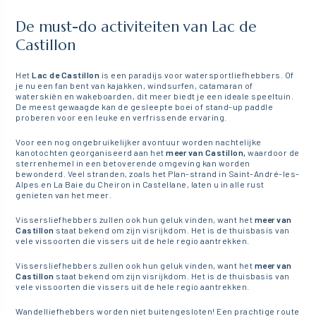
De must-do activiteiten van Lac de
Castillon
Het
Lac de Castillon
is een paradijs voor watersportliefhebbers. Of
je nu een fan bent van kajakken, windsurfen, catamaran of
waterskiën en wakeboarden, dit meer biedt je een ideale speeltuin.
De meest gewaagde kan de gesleepte boei of stand-up paddle
proberen voor een leuke en verfrissende ervaring.
Voor een nog ongebruikelijker avontuur worden nachtelijke
kanotochten georganiseerd aan het
meer van Castillon,
waardoor de
sterrenhemel in een betoverende omgeving kan worden
bewonderd. Veel stranden, zoals het Plan-strand in Saint-André-les-
Alpes en La Baie du Cheiron in Castellane, laten u in alle rust
genieten van het meer.
Vissersliefhebbers zullen ook hun geluk vinden, want het
meer van
Castillon
staat bekend om zijn visrijkdom. Het is de thuisbasis van
vele vissoorten die vissers uit de hele regio aantrekken.
Vissersliefhebbers zullen ook hun geluk vinden, want het
meer van
Castillon
staat bekend om zijn visrijkdom. Het is de thuisbasis van
vele vissoorten die vissers uit de hele regio aantrekken.
Wandelliefhebbers worden niet buitengesloten! Een prachtige route