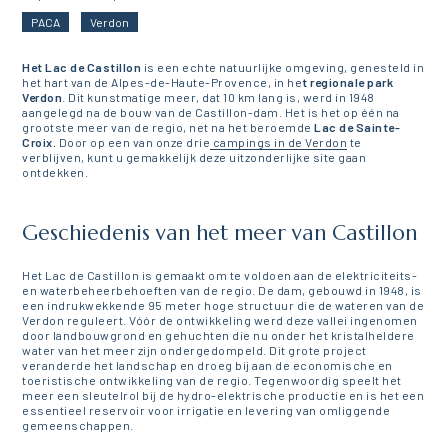
PACA
Verdon
Het Lac de Castillon
is een echte natuurlijke omgeving, genesteld in
het hart van de Alpes-de-Haute-Provence, in he
t regionale park
Verdon
. Dit kunstmatige meer, dat 10 km lang is, werd in 1948
aangelegd na de bouw van de Castillon-dam. Het is het op één na
grootste meer van de regio, net na het beroemde
Lac de Sainte-
Croix.
Door op een van onze drie
campings in de Verdon
te
verblijven, kunt u gemakkelijk deze uitzonderlijke site gaan
ontdekken.
Geschiedenis van het meer van Castillon
Het Lac de Castillon is gemaakt om te voldoen aan de elektriciteits-
en waterbeheerbehoeften van de regio. De dam, gebouwd in 1948, is
een indrukwekkende 95 meter hoge structuur die de wateren van de
Verdon reguleert. Vóór de ontwikkeling werd deze vallei ingenomen
door landbouwgrond en gehuchten die nu onder het kristalheldere
water van het meer zijn ondergedompeld. Dit grote project
veranderde het landschap en droeg bij aan de economische en
toeristische ontwikkeling van de regio. Tegenwoordig speelt het
meer een sleutelrol bij de hydro-elektrische productie en is het een
essentieel reservoir voor irrigatie en levering van omliggende
gemeenschappen.