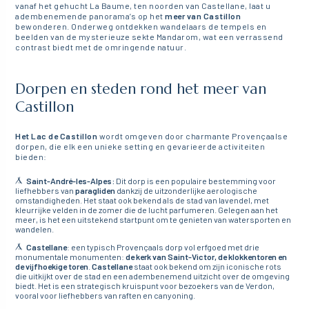
vanaf het gehucht La Baume, ten noorden van Castellane, laat u
adembenemende panorama’s op het
meer van Castillon
bewonderen. Onderweg ontdekken wandelaars de tempels en
beelden van de mysterieuze sekte Mandarom, wat een verrassend
contrast biedt met de omringende natuur.
Dorpen en steden rond het meer van
Castillon
Het Lac de Castillon
wordt omgeven door charmante Provençaalse
dorpen, die elk een unieke setting en gevarieerde activiteiten
bieden:
Saint-André-les-Alpes:
Dit dorp is een populaire bestemming voor
liefhebbers van
paragliden
dankzij de uitzonderlijke aerologische
omstandigheden. Het staat ook bekend als de stad van lavendel, met
kleurrijke velden in de zomer die de lucht parfumeren. Gelegen aan het
meer, is het een uitstekend startpunt om te genieten van watersporten en
wandelen.
Castellane
: een typisch Provençaals dorp vol erfgoed met drie
monumentale monumenten:
de kerk van Saint-Victor, de klokkentoren en
de vijfhoekige toren
.
Castellane
staat ook bekend om zijn iconische rots
die uitkijkt over de stad en een adembenemend uitzicht over de omgeving
biedt. Het is een strategisch kruispunt voor bezoekers van de Verdon,
vooral voor liefhebbers van raften en canyoning.