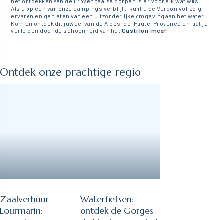
het ontdekken van de Provençaalse dorpen is er voor elk wat wils!
Als u op een van onze campings verblijft, kunt u de Verdon volledig
ervaren en genieten van een uitzonderlijke omgeving aan het water.
Kom en ontdek dit juweel van de Alpes-de-Haute-Provence en laat je
verleiden door de schoonheid van het
Castillon-meer!
Ontdek onze prachtige regio
Zaalverhuur
Waterfietsen:
Lourmarin:
ontdek de Gorges