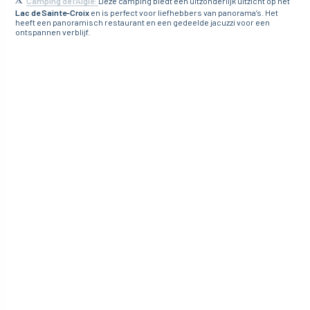
Camping de l’Aigle:
Deze camping biedt een uitzonderlijk uitzicht op het
Lac de Sainte-Croix
en is perfect voor liefhebbers van panorama’s. Het
heeft een panoramisch restaurant en een gedeelde jacuzzi voor een
ontspannen verblijf.