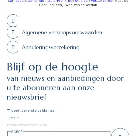
Campasun, campings in Zuid-Frankrijk
»
Articles
»
PACA
»
Verdon
»
Lac de
Castillon: een juweel van de Verdon
Algemene verkoopvoorwaarden
Annuleringsverzekering
Blijf op de hoogte
van nieuws en aanbiedingen door
u te abonneren aan onze
nieuwsbrief
"
*
" geeft vereiste velden aan
E-mail
*
RGPD
*