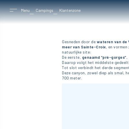
Menu
Campings
Klantenzone
Gesneden door de
wateren van de
meer van Sainte-Croix
, en vormen 
natuurlijke site:
De eerste,
genaamd “pré-gorges”
,
Daarop volgt het middelste gedeelt
Tot slot verbindt het derde segmen
Deze canyon, zowel diep als smal, he
700 meter.