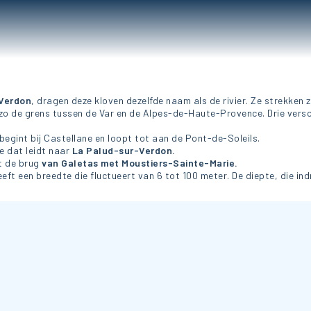
 Verdon
, dragen deze kloven dezelfde naam als de rivier. Ze strekken 
zo de grens tussen de Var en de Alpes-de-Haute-Provence. Drie versc
 begint bij Castellane en loopt tot aan de Pont-de-Soleils.
e dat leidt naar
La Palud-sur-Verdon.
t de brug
van Galetas met Moustiers-Sainte-Marie.
eft een breedte die fluctueert van 6 tot 100 meter. De diepte, die in