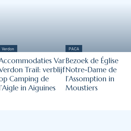
Verdon
PACA
Accommodaties Var
Bezoek de Église
Verdon Trail: verblijf
Notre-Dame de
op Camping de
l’Assomption in
l’Aigle in Aiguines
Moustiers