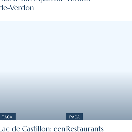
de-Verdon
PACA
PACA
Lac de Castillon: een
Restaurants