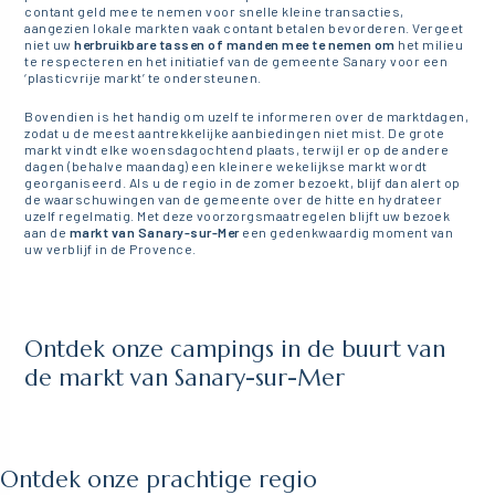
contant geld mee te nemen voor snelle kleine transacties,
aangezien lokale markten vaak contant betalen bevorderen. Vergeet
niet uw
herbruikbare tassen of manden mee te nemen om
het milieu
te respecteren en het initiatief van de gemeente Sanary voor een
‘plasticvrije markt’ te ondersteunen.
Bovendien is het handig om uzelf te informeren over de marktdagen,
zodat u de meest aantrekkelijke aanbiedingen niet mist. De grote
markt vindt elke woensdagochtend plaats, terwijl er op de andere
dagen (behalve maandag) een kleinere wekelijkse markt wordt
georganiseerd. Als u de regio in de zomer bezoekt, blijf dan alert op
de waarschuwingen van de gemeente over de hitte en hydrateer
uzelf regelmatig. Met deze voorzorgsmaatregelen blijft uw bezoek
aan de
markt van Sanary-sur-Mer
een gedenkwaardig moment van
uw verblijf in de Provence.
Ontdek onze campings in de buurt van
de markt van Sanary-sur-Mer
Ontdek onze prachtige regio