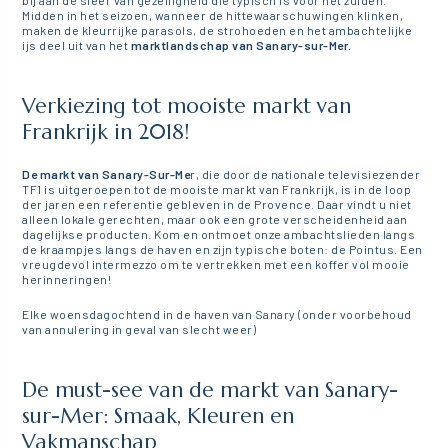
bij aan de sfeer van gezelligheid die typisch is voor het zuiden.
Midden in het seizoen, wanneer de hittewaarschuwingen klinken,
maken de kleurrijke parasols, de strohoeden en het ambachtelijke
ijs deel uit van het
marktlandschap van Sanary-sur-Mer.
Verkiezing tot mooiste markt van
Frankrijk in 2018!
De markt van Sanary-Sur-Me
r, die door de nationale televisiezender
TF1 is uitgeroepen tot de mooiste markt van Frankrijk, is in de loop
der jaren een referentie gebleven in de Provence. Daar vindt u niet
alleen lokale gerechten, maar ook een grote verscheidenheid aan
dagelijkse producten. Kom en ontmoet onze ambachtslieden langs
de kraampjes langs de haven en zijn typische boten: de Pointus. Een
vreugdevol intermezzo om te vertrekken met een koffer vol mooie
herinneringen!
Elke woensdagochtend in de haven van Sanary (onder voorbehoud
van annulering in geval van slecht weer)
De must-see van de markt van Sanary-
sur-Mer: Smaak, Kleuren en
Vakmanschap