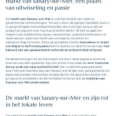
markt van Sanary-sur-Mer, een plaats
van uitwisseling en passie
De
markt van Sanary-sur-Mer
is ook het toneel van rijke en
gevarieerde ontmoetingen. Terwijl u door de gangen wandelt, kunt u
in gesprek gaan met ambachtslieden die trots zijn op hun vak en
graag hun passie voor hun kunst willen delen. Of het nu gaat om
makers van traditionele zepen, keramisten, juwelenontwerpers of
lederwaren, iedereen heeft een verhaal te vertellen en
vakmanschap te tonen. Deze gesprekken stellen
bezoekers in staat
om dieper in de Provençaalse
ziel te duiken en deel te nemen aan
het
behoud van een gewaardeerd cultureel en ambachtelijk erfgoed
.
De aanbevelingen en de meningen die door deze gepassioneerde
mensen worden gedeeld, zijn een echte meerwaarde
voor toeristen
die op zoek zijn naar authenticiteit
. De rondleiding aangeboden
door het toeristenbureau van Sanary wordt dan een gelegenheid om
deze menselijke interacties te waarderen, de gezichten achter elk
product te ontdekken en de verhalen te horen die de
markten van
Sanary-sur-Mer uniek maken
.
De markt van Sanary-sur-Mer en zijn rol
in het lokale leven
De wekelijkse
markt van Sanary-sur-Mer
is niet slechts een