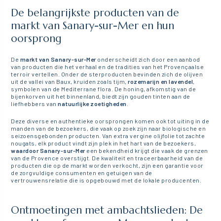
De belangrijkste producten van de
markt van Sanary-sur-Mer en hun
oorsprong
De
markt van Sanary-sur-Mer
onderscheidt zich door een aanbod
van producten die het verhaal en de tradities van het Provençaalse
terroir vertellen. Onder de sterproducten bevinden zich de olijven
uit de vallei van Baux, kruiden zoals tijm,
rozemarijn en lavendel
,
symbolen van de Mediterrane flora. De honing, afkomstig van de
bijenkorven uit het binnenland, biedt zijn gouden tinten aan de
liefhebbers van
natuurlijke zoetigheden
.
Deze diverse en authentieke oorsprongen komen ook tot uiting in de
manden van de bezoekers, die vaak op zoek zijn naar biologische en
seizoensgebonden producten. Van extra vergine olijfolie tot zachte
nougats, elk product vindt zijn plek in het hart van de bezoekers,
waardoor Sanary-sur-Mer
een bekendheid krijgt die vaak de grenzen
van de Provence overstijgt. De kwaliteit en traceerbaarheid van de
producten die op de markt worden verkocht, zijn een garantie voor
de zorgvuldige consumenten en getuigen van de
vertrouwensrelatie die is opgebouwd met de lokale producenten.
Ontmoetingen met ambachtslieden: De