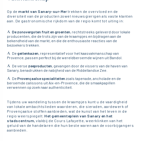
Op de
markt van Sanary-sur-Mer
trekken de overvloed en de
diversiteit van de producten zowel nieuwsgierigen als vaste klanten
aan. De gastronomische rijkdom van de regio komt tot uiting in:
De zonovergoten fruit en groenten
, rechtstreeks geleverd door lokale
producenten, die de trots zijn van de kraampjes en bijdragen aan de
bekendheid van de markt, en die de enthousiaste reacties van de
bezoekers trekken.
De
geitenkazen
, representatief voor het kaasvakmanschap van
Provence, passen perfect bij de wereldberoemde wijnen uit Bandol.
De verse
zeeproducten
, gevangen door de vissers van de haven van
Sanary, benadrukken de nabijheid van de Middellandse Zee.
De
Provençaalse specialiteiten
zoals tapenade, anchoïade en de
beroemde calissons uit Aix-en-Provence, die de smaakpapillen
verwennen op zoek naar authenticiteit.
Tijdens uw wandeling tussen de kraampjes kunt u de vaardigheid
van lokale ambachtslieden waarderen, die sieraden, aardewerk of
Provençaalse stoffen aanbieden, wat de kunst van het leven in de
regio weerspiegelt.
Het gemeenteplein van Sanary en het
stadscentrum,
vlakbij de Cours Lafayette, weerklinken van het
geluid van de handelaren die hun beste waren aan de voorbijgangers
aanbieden.