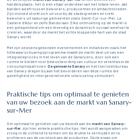
handelsplaats; het is een vitaal onderdeel van het lokale leven, dat
banden weeft tussen bewoners, producenten en ambachtslieden.
Zijn invloed strekt zich uit voorbij de stadsgrenzen en trekt
bewoners uit naburige gemeenten zoals Saint-Cyr-sur-Mer, La
Cadière d’Azur en zelfs Bandol aan. Elke ontmoeting op de markt is
een gelegenheid om een levendig en dynamisch sociaal weefsel te
creëren, waardoor de markt het echte kloppende hart van de stad
Sanary wordt.
Met zijn seizoensgebonden evenementen en initiatieven zoals het
hittewaarschuwingsprogramma maakt de markt deel uit van een
integratieproces in het leven van de Sanaryens, door ook een
ruimte te bieden voor bewustwording van cultuur en verantwoorde
consumptiepatronen.
De gemeente Sanary
en het toeristenbureau
van Sanary dragen bij aan het bevorderen van deze ruimte die
gezelligheid en intergenerationele uitwisseling stimuleert.
Praktische tips om optimaal te genieten
van uw bezoek aan de markt van Sanary-
sur-Mer
Om optimaal te genieten van uw bezoek aan de
markt van Sanary-
sur-Mer
, zijn hier enkele praktische tips. Het wordt aangeraden om
vroeg in de ochtend te komen om de drukte te vermijden en te
profiteren van de versheid van de producten. Denk eraan om