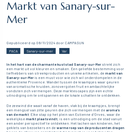
Markt van Sanary-sur-
Mer
Gepubliceerd op 08/11/2024 door CAMPASUN
PACA
Sanary-sur-mer
Var
In het hart van de charmante kuststad Sanary-sur-Mer
strekt zich
een markt uit vol kleuren en smaken. Een geliefde bestemming voor
liefhebbers van streekproducten en unieke artikelen, de
markt van
Sanary-sur-Mer
is een must voor wie zich wil onderdompelen in de
authentieke Provence. Wandel tussen de kraampjes waar geuren
van aromatische kruiden, zonovergoten fruit en ambachtelijke
vondsten zich vermengen. Deze marktescapes zijn een echte
uitnodiging om te ontspannen en de lokale schatten te ontdekken.
De zeewind die waait vanaf de haven, vlak bij de kraampjes, brengt
een mengsel van zilte geuren die zich vermengen met de
aroma’s
van de markt
. Elke stap op het plein van Estienne d’Orves, waar de
wekelijkse
markt plaatsvindt
, is een uitnodiging om de stad vanuit
een ander perspectief te ontdekken. Het lachen van kinderen, het
geklets van bezoekers en de
warme roep van de producenten dragen