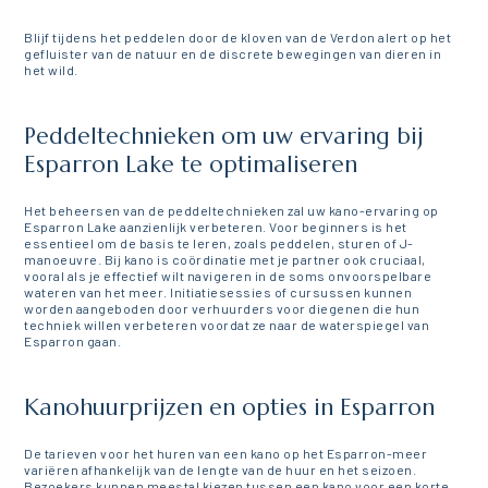
Blijf tijdens het peddelen door de kloven van de Verdon alert op het
gefluister van de natuur en de discrete bewegingen van dieren in
het wild.
Peddeltechnieken om uw ervaring bij
Esparron Lake te optimaliseren
Het beheersen van de peddeltechnieken zal uw kano-ervaring op
Esparron Lake aanzienlijk verbeteren. Voor beginners is het
essentieel om de basis te leren, zoals peddelen, sturen of J-
manoeuvre. Bij kano is coördinatie met je partner ook cruciaal,
vooral als je effectief wilt navigeren in de soms onvoorspelbare
wateren van het meer. Initiatiesessies of cursussen kunnen
worden aangeboden door verhuurders voor diegenen die hun
techniek willen verbeteren voordat ze naar de waterspiegel van
Esparron gaan.
Kanohuurprijzen en opties in Esparron
De tarieven voor het huren van een kano op het Esparron-meer
variëren afhankelijk van de lengte van de huur en het seizoen.
Bezoekers kunnen meestal kiezen tussen een kano voor een korte