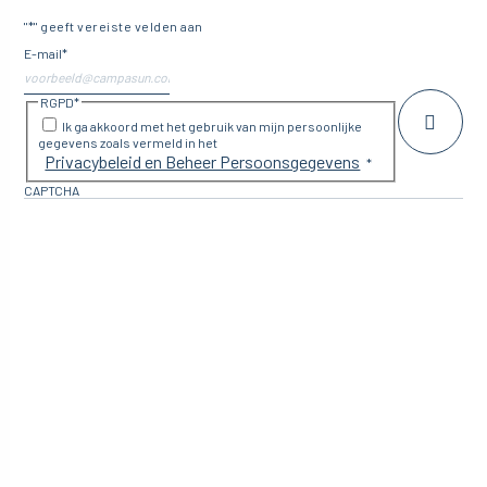
"
*
" geeft vereiste velden aan
E-mail
*
RGPD
*
Ik ga akkoord met het gebruik van mijn persoonlijke
gegevens zoals vermeld in het
Privacybeleid en Beheer Persoonsgegevens
*
CAPTCHA