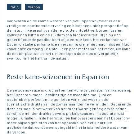
PACA
Verdon
Kanovaren op de kalme wateren van het Esparron-meer is een
vredige en opwindende ervaring en biedt een uniek perspectief op
de natuurlijke pracht van de regio. Je ontdekt verborgen baaien,
kalkstenen kliffen en de rijkdom aan biodiversiteit. Of je nu een
gecertificeerde paddler bent of je eerste keer, het verkennen van
Esparron Lake per kano is een ervaring die je niet mag missen. Huur
vanaf onze
camping Le Soleil
, een paar meter van het meer, uw kano
direct ter plaatse en laat u meeslepen door een onvergetelijk
avontuur in het hart van de natuur.
Beste kano-seizoenen in Esparron
De seizoenskeuze is cruciaal om ten volle te genieten van kanoën op
het
Esparron-meer.
Idealiter zijn de maanden mei, juni en
september perfect om te genieten van mooi weer en de
toeristische drukte van de zomermaanden te vermijden. Gedurende
deze periode is het water van het meer warm genoeg om te baden,
terwijl de minder drukke oevers picknickpauzes in absolute rust
mogelijk maken. In de herfst zullen kanovaarders aan het Esparron-
meer blijven genieten van het spektakel van het kleurrijke
gebladerte dat wordt weerspiegeld in het kristalheldere water van
de Verdon.