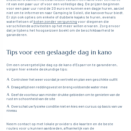
rit van een paar uur of voor een volledige dag. De prijzen beginnen
voor een paar uur rond de 20 euro en kunnen een dagje huren, aarzel
niet om te informeren naar Camping le Soleil, die kanoverhuur biedt.
Er zijn ook opties om enkele of dubbele kajaks te huren, evenals
waterfietsen of
boten zonder vergunning
voor diegenen die
verschillende activiteiten op het meer willen ervaren. Zorg ervoor
dat je tijdens het hoogseizoen boekt om de beschikbaarheid te
garanderen.
Tips voor een geslaagde dag in kano
Om een onvergetelijke dag op de kano d’Esparron te garanderen,
volgen hier enkele deskundige tips:
Controleer het weer voordat je vertrekt en plan een geschikte outfit
Draag altijd een reddingsvest en breng voldoende water mee
Geef de voorkeur aan minder drukke gebieden om te genieten van de
rust en schoonheid van de site
Overschat uw fysieke conditie niet en kies een cursus op basis van uw
niveau
Neem contact op met lokale providers die kaarten en de beste
routes voor u kunnen aanbieden, afhankelijk van de