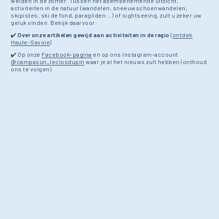
weiden in de zomer. Tussen het adembenemende uitzicht,
activiteiten in de natuur (wandelen, sneeuwschoenwandelen,
skipistes, ski de fond, paragliden …) of sightseeing, zult u zeker uw
geluk vinden. Bekijk daarvoor:
✔️
Over onze artikelen gewijd aan activiteiten in de regio
(
ontdek
Haute-Savoie
)
✔️ Op onze
Facebook-pagina
en op ons Instagram-account
@campasun_leclosdupin
waar je al het nieuws zult hebben (onthoud
ons te volgen)