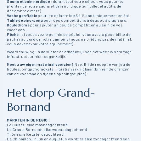
Sauna et bain nordique
: durant tout votre séjour, vous pourrez
profiter de notre sauna et bain nordique (en juillet et août & de
décembre à mars)
Vache gonflable
pour les enfants (de 3 à 14 ans) uniquement en été
Table de ping-pong
pour des compétitions à deux ou à plusieurs.
Boulodrome
pour ajouter un peu de compétition au sein de vos
vacances.
Pêche :
si vous avez le permis de pêche, vous avez la possibilité de
pêcher au bord de notre camping (nous ne prêtons pas de matériel,
vous devez avoir votre équipement).
Waarschuwing: in de winter en afhankelijk van het weer is sommige
infrastructuur niet toegankelijk.
Moet u uw eigen materiaal voorzien?
Nee. Bij de receptie van jeu de
boules, pingpongrackets … gratis verkrijgbaar (binnen de grenzen
van de voorraad en tijdens openingstijden).
Het dorp Grand-
Bornand
MARKTEN IN DE REGIO :
La Clusaz: elke maandagochtend
Le Grand-Bornand: elke woensdagochtend
Thônes: elke zaterdagochtend
Le Chinaillon: in juli en augustus wordt er elke zondagochtend een