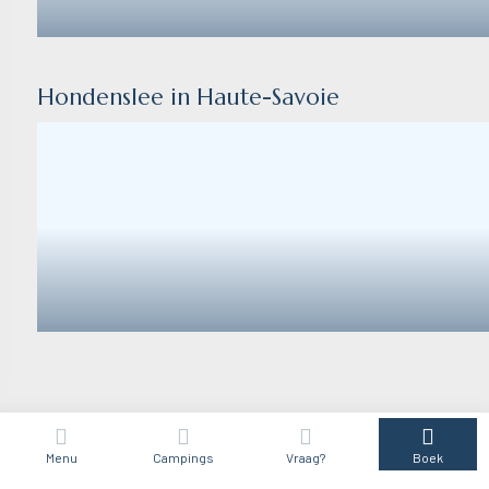
Hondenslee in Haute-Savoie
MTB in Le Grand-Bornand: uw avontuur i
Menu
Campings
Vraag?
Boek
de Aravis