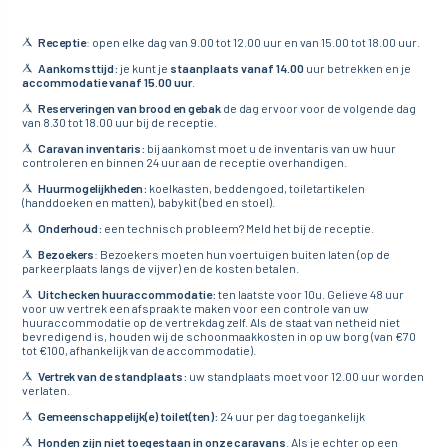
Receptie
: open elke dag van 9.00 tot 12.00 uur en van 15.00 tot 18.00 uur.
Aankomsttijd:
je kunt je
staanplaats vanaf 14.00
uur betrekken en je
accommodatie vanaf 15.00 uur
.
Reserveringen van brood en gebak
de dag ervoor voor de volgende dag
van 8.30 tot 18.00 uur bij de receptie.
Caravan inventaris:
bij aankomst moet u de inventaris van uw huur
controleren en binnen 24 uur aan de receptie overhandigen.
Huurmogelijkheden:
koelkasten, beddengoed, toiletartikelen
(handdoeken en matten), babykit (bed en stoel).
Onderhoud:
een technisch probleem? Meld het bij de receptie.
Bezoekers
: Bezoekers moeten hun voertuigen buiten laten (op de
parkeerplaats langs de vijver) en de kosten betalen.
Uitchecken huuraccommodatie:
ten laatste voor 10u. Gelieve 48 uur
voor uw vertrek een afspraak te maken voor een controle van uw
huuraccommodatie op de vertrekdag zelf. Als de staat van netheid niet
bevredigend is, houden wij de schoonmaakkosten in op uw borg (van €70
tot €100, afhankelijk van de accommodatie).
Vertrek van de standplaats:
uw standplaats moet voor 12.00 uur worden
verlaten.
Gemeenschappelijk(e) toilet(ten):
24 uur per dag toegankelijk
Honden zijn niet toegestaan in onze caravans
. Als je echter op een