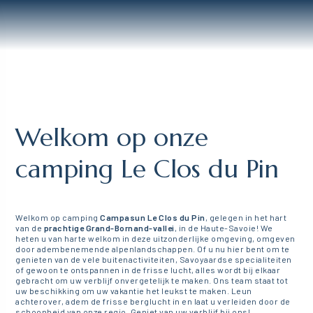
Welkom op onze
camping Le Clos du Pin
Welkom op camping
Campasun Le Clos du Pin
, gelegen in het hart
van de
prachtige Grand-Bornand-vallei
, in de Haute-Savoie! We
heten u van harte welkom in deze uitzonderlijke omgeving, omgeven
door adembenemende alpenlandschappen. Of u nu hier bent om te
genieten van de vele buitenactiviteiten, Savoyaardse specialiteiten
of gewoon te ontspannen in de frisse lucht, alles wordt bij elkaar
gebracht om uw verblijf onvergetelijk te maken. Ons team staat tot
uw beschikking om uw vakantie het leukst te maken. Leun
achterover, adem de frisse berglucht in en laat u verleiden door de
schoonheid van onze regio. Geniet van uw verblijf bij ons!