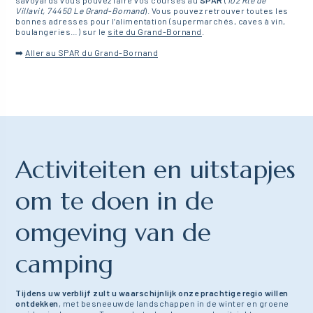
savoyards vous pouvez faire vos courses au
SPAR
(
102 Rte de
Villavit, 74450 Le Grand-Bornand
). Vous pouvez retrouver toutes les
bonnes adresses pour l’alimentation (supermarchés, caves à vin,
boulangeries…) sur le
site du Grand-Bornand
.
➡️
Aller au SPAR du Grand-Bornand
Activiteiten en uitstapjes
om te doen in de
omgeving van de
camping
Tijdens uw verblijf zult u waarschijnlijk onze prachtige regio willen
ontdekken
, met besneeuwde landschappen in de winter en groene