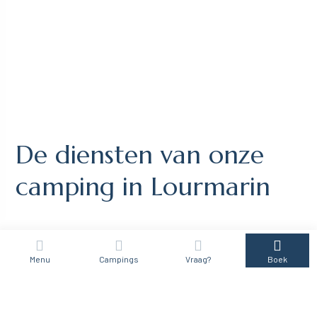
De diensten van onze
camping in Lourmarin
Ons restaurant met uitzicht op het
zwembad
Menu
Campings
Vraag?
Boek