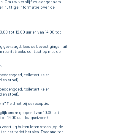
len. Om uw verblijf zo aangenaam
er nuttige informatie over de
9.00 tot 12.00 uur en van 14.00 tot
g gevraagd, lees de bevestigingsmail
m rechtstreeks contact op met de
r.
beddengoed, toiletartikelen
 en stoel).
beddengoed, toiletartikelen
 en stoel).
m? Meld het bij de receptie.
lijbanen:
geopend van 10.00 tot
tot 19.00 uur (laagseizoen).
voertuig buiten laten staan (op de
 en het tarief betalen. Toegang tot