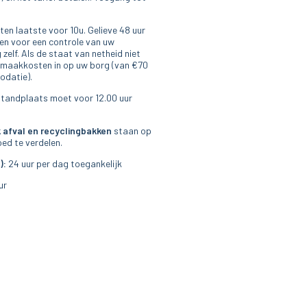
ten laatste voor 10u. Gelieve 48 uur
en voor een controle van uw
lf. Als de staat van netheid niet
nmaakkosten in op uw borg (van €70
odatie).
tandplaats moet voor 12.00 uur
 afval en
recyclingbakken
staan op
oed te verdelen.
):
24 uur per dag toegankelijk
ur