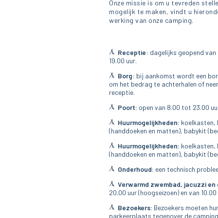
Onze missie is om u tevreden stel
mogelijk te maken, vindt u hierond
werking van onze camping.
Receptie
: dagelijks geopend van 
19.00 uur.
Borg
: bij aankomst wordt een bor
om het bedrag te achterhalen of nee
receptie.
Poort:
open van 8.00 tot 23.00 uu
Huurmogelijkheden:
koelkasten, 
(handdoeken en matten), babykit (bed
Huurmogelijkheden:
koelkasten, 
(handdoeken en matten), babykit (bed
Onderhoud:
een technisch problee
Verwarmd zwembad, jacuzzi en g
20.00 uur (hoogseizoen) en van 10.00 
Bezoekers:
Bezoekers moeten hun 
parkeerplaats tegenover de camping)