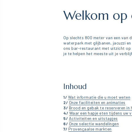
Welkom op o
Op slechts 800 meter van een van d
waterpark met glijbanen, jacuzzi e
ons bar-restaurant met uitzicht op 
je te helpen het meeste uit je verbli
Inhoud
1/
Wat informatie die u moet weten
2/
Onze faciliteiten en animaties
3/
Brood en gebak te reserveren in 
4/
Waar een hapje eten tijdens uw ve
5/
Activiteiten en uitstapjes
6/
Onze selectie wandelingen
7/
Provençaalse markten