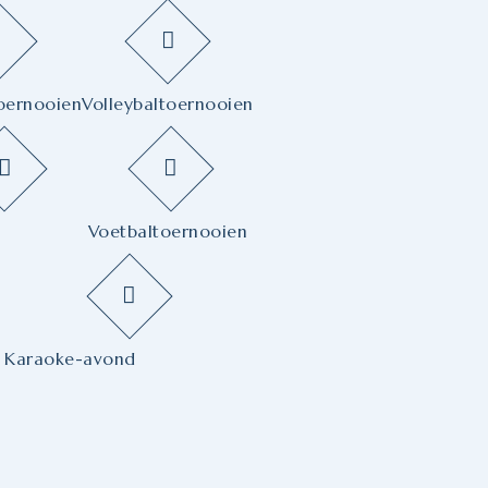
oernooien
Volleybaltoernooien
Voetbaltoernooien
Karaoke-avond