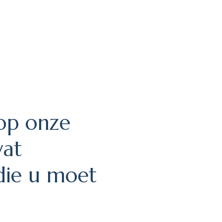
 op onze
wat
die u moet