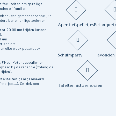
e faciliteiten om gezellige
den of familie:
embad, een gemeenschappelijke
dere banen en ligstoelen en
Aperitiefspelletjes
Petanquet
tot 20.00 uur (tijden kunnen
).
0 uur
r spelers.
oen elke week petanque-
Schuimparty
avonden
n?
Nee. Petanqueballen en
jgbaar bij de receptie (zolang de
tijden).
ctiviteiten georganiseerd
 feestjes,…). Ontdek ons
Tafeltennistoernooien