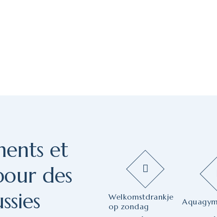
ents et
pour des
ssies
Welkomstdrankje
Aquagy
op zondag