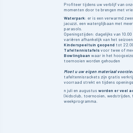
Profiteer tijdens uw verblijf van onz
momenten door te brengen met vrien
Waterpark
: er is een verwarmd zw
jacuzzi, een waterglijbaan met meer
parasols.
Openingstijden: dagelijks van 10.00 
variëren afhankelijk van het seizoen
Kinderspeeltuin geopend
tot 22.0
Tafeltennistafels
voor twee of mee
Bowlingbaan
waar in het hoogseiz
toernooien worden gehouden
Moet u uw eigen materiaal voorzie
tafeltennisrackets zijn gratis verkri
voorraad strekt en tijdens openings
n juli en augustus
worden er veel a
(kidsclub, toernooien, wedstrijden,
weekprogramma.