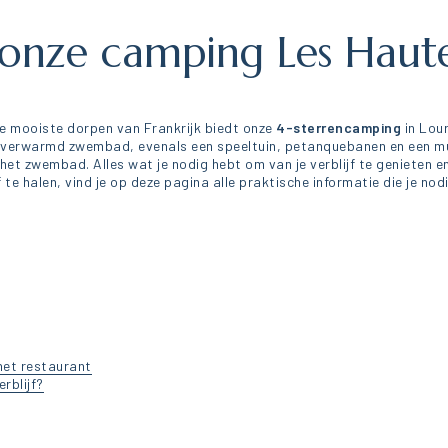
nze camping Les Hautes
e mooiste dorpen van Frankrijk biedt onze
4-sterrencamping
in Lour
n verwarmd zwembad, evenals een speeltuin, petanquebanen en een mul
het zwembad. Alles wat je nodig hebt om van je verblijf te genieten
jf te halen, vind je op deze pagina alle praktische informatie die je nod
het restaurant
rblijf?