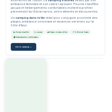
ambiance familiale et son cadre reposant. Piscine chauffée,
jacuzzi et hébergements confortables invitent à profiter
pleinement du littoral varois, entre détente et découvertes.
Un
camping dans le Var
idéal pour conjuguer proximité des
plages, ambiance conviviale et vacances sereines sur la
Côte d’Azur.
🏊 Piscine chauffée
♨ Jacuzzi
🌊 Plages à moins d’1 km
📍 À 13 km de Toulon
🏠 Hébergements confortables
Voir le camping →
+
⛺ Camping Mas de Pierredon
5★
📍 Sanary-sur-Mer, à proximité de Toulon
★★★★★ 4,0/5
(avis Google)