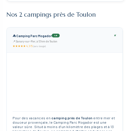
Nos 2 campings près de Toulon
+
⛺ Camping Parc Mogador
4★
📍 Sanary-sur-Mer, à 13 km de Toulon
★★★★★ 4,1/5
(avis Google)
Pour des vacances en
camping près de Toulon
entre mer et
douceur provençale, le Camping Parc Mogador est une
valeur sûre. Situé à moins d’un kilomètre des plages et à 13
kilomètres de Toulon, ce
camping 4 étoiles
séduit par son