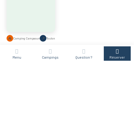
📍
⛺
Camping Campasun
Toulon
Menu
Campings
Question ?
Réserver
🌊
⛺
2 campings près de Toulon
Plages accessibles rapidement
☀
📍
Sanary-sur-Mer à proximité
Vacances au soleil dans le Var
👪
🏊
Idéal familles & couples
Piscines et espaces aquatiques
Des hébergements
confortables pour vos
vacances à Toulon