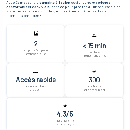
Avec Campasun, le
camping à Toulon
devient une
expérience
confortable et conviviale
, pensée pour profiter du littoral varois et
vivre des vacances simples, entre détente, découvertes et
moments partagés !
🏭
⛰
2
< 15 min
campings Campasun
des plages
proches de Toulon
méditerranéennes
🚗
☀
Accès rapide
300
au centre de Toulon
jours de soleil
et au port
par an dans le Var
★
4,3/5
note moyenne
clients Google