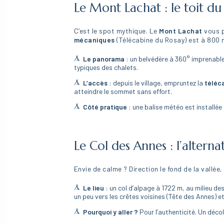
Le Mont Lachat : le toit 
C’est le spot mythique. Le
Mont Lachat
vous 
mécaniques
(Télécabine du Rosay) est à 800
Le panorama
: un belvédère à 360° imprenable 
typiques des chalets.
L’accès
: depuis le village, empruntez la
téléc
atteindre le sommet sans effort.
Côté pratique
: une balise météo est installée
Le Col des Annes : l’altern
Envie de calme ? Direction le fond de la vallée
Le lieu
: un col d’alpage à 1722 m, au milieu de
un peu vers les crêtes voisines (Tête des Annes) et
Pourquoi y aller ?
Pour l’authenticité. Un déco