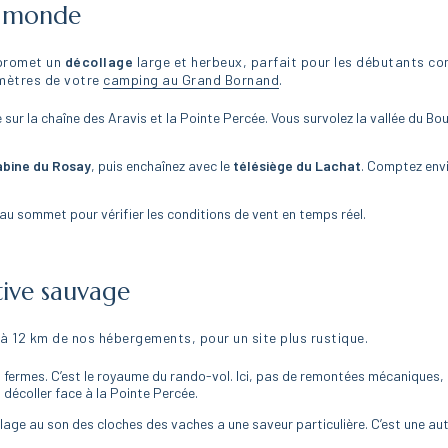
du monde
promet un
décollage
large et herbeux, parfait pour les débutants c
 mètres de votre
camping au Grand Bornand
.
sur la chaîne des Aravis et la Pointe Percée. Vous survolez la vallée du Bo
abine du Rosay
, puis enchaînez avec le
télésiège du Lachat
. Comptez env
 au sommet pour vérifier les conditions de vent en temps réel.
ative sauvage
, à 12 km de nos hébergements, pour un site plus rustique.
s fermes. C’est le royaume du rando-vol. Ici, pas de remontées mécaniques, 
 décoller face à la Pointe Percée.
llage au son des cloches des vaches a une saveur particulière. C’est une au