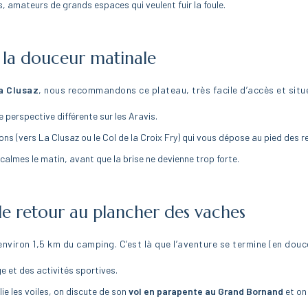
 amateurs de grands espaces qui veulent fuir la foule.
 la douceur matinale
La Clusaz
, nous recommandons ce plateau, très facile d’accès et situ
e perspective différente sur les Aravis.
ions (vers La Clusaz ou le Col de la Croix Fry) qui vous dépose au pied des r
almes le matin, avant que la brise ne devienne trop forte.
 le retour au plancher des vaches
 à environ 1,5 km du camping. C’est là que l’aventure se termine (en douc
e et des activités sportives.
plie les voiles, on discute de son
vol en parapente au Grand Bornand
et on 