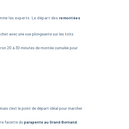
omme les experts. Le départ des
remontées
uchet avec une vue plongeante sur les toits
iron 20 à 30 minutes de montée cumulée pour
mais c’est le point de départ idéal pour marcher
tre facette du
parapente au Grand
Bornand
.