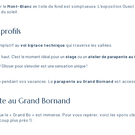
r le
Mont-Blanc
en toile de fond est somptueuse. L’exposition Ouest
du soleil.
profils
emplatif au
vol biplace
technique
qui traverse les vallées.
r haut. C’est le moment idéal pour un
stage
ou un
atelier de parapente au
! Glisser pour s’envoler est une sensation unique !
ise pendant vos vacances. Le
parapente au Grand Bornand
est accessi
nte au Grand Bornand
ue le « Grand Bo » est immense. Pour vous repérer, voici les spots clé
oup plus près !).