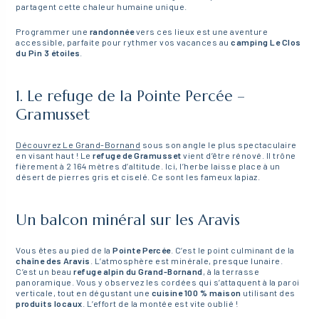
partagent cette chaleur humaine unique.
Programmer une
randonnée
vers ces lieux est une aventure
accessible, parfaite pour rythmer vos vacances au
camping Le Clos
du Pin 3 étoiles
.
1. Le refuge de la Pointe Percée –
Gramusset
Découvrez Le Grand-Bornand
sous son angle le plus spectaculaire
en visant haut ! Le
refuge de Gramusset
vient d’être rénové. Il trône
fièrement à 2 164 mètres d’altitude. Ici, l’herbe laisse place à un
désert de pierres gris et ciselé. Ce sont les fameux lapiaz.
Un balcon minéral sur les Aravis
Vous êtes au pied de la
Pointe Percée
. C’est le point culminant de la
chaîne des Aravis
. L’atmosphère est minérale, presque lunaire.
C’est un beau
refuge alpin du Grand-Bornand
, à la terrasse
panoramique. Vous y observez les cordées qui s’attaquent à la paroi
verticale, tout en dégustant une
cuisine 100 % maison
utilisant des
produits locaux
. L’effort de la montée est vite oublié !