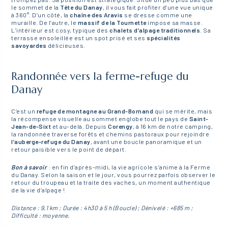
le sommet de la
Tête du Danay
, il vous fait profiter d’une vue unique
à 360°. D’un côté, la
chaîne des Aravis
se dresse comme une
muraille. De l’autre, le
massif de la Tournette
impose sa masse.
L’intérieur est cosy, typique des
chalets d’alpage traditionnels
. Sa
terrasse ensoleillée est un spot prisé et ses
spécialités
savoyardes
délicieuses.
Randonnée vers la ferme-refuge du
Danay
C’est un
refuge de montagne au Grand-Bornand
qui se mérite, mais
la récompense visuelle au sommet englobe tout le pays de
Saint-
Jean-de-Sixt
et au-delà. Depuis
Corengy
, à 16 km de notre camping,
la randonnée traverse forêts et chemins pastoraux pour rejoindre
l’auberge-refuge du Danay
, avant une boucle panoramique et un
retour paisible vers le point de départ.
Bon à savoir
: en fin d’après-midi, la vie agricole s’anime à la Ferme
du Danay. Selon la saison et le jour, vous pourrez parfois observer le
retour du troupeau et la traite des vaches, un moment authentique
de la vie d’alpage !
Distance : 9,1 km ; Durée : 4h30 à 5 h (Boucle) ; Dénivelé : +685 m ;
Difficulté : moyenne.