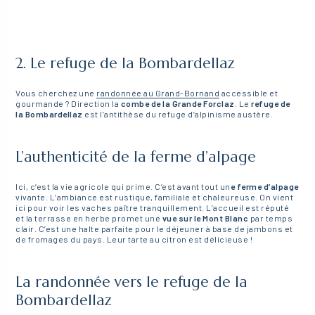
2. Le refuge de la Bombardellaz
Vous cherchez une
randonnée au Grand-Bornand
accessible et
gourmande ? Direction la
combe de la Grande Forclaz
. Le
refuge de
la Bombardellaz
est l’antithèse du refuge d’alpinisme austère.
L’authenticité de la ferme d’alpage
Ici, c’est la vie agricole qui prime. C’est avant tout un
e ferme d’alpage
vivante. L’ambiance est rustique, familiale et chaleureuse. On vient
ici pour voir les vaches paître tranquillement. L’accueil est réputé
et la terrasse en herbe promet une
vue sur le Mont Blanc
par temps
clair. C’est une halte parfaite pour le déjeuner à base de jambons et
de fromages du pays. Leur tarte au citron est délicieuse !
La randonnée vers le refuge de la
Bombardellaz