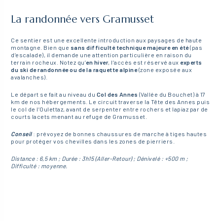
La randonnée vers Gramusset
Ce sentier est une excellente introduction aux paysages de haute
montagne. Bien que
sans difficulté technique majeure en été
(pas
d’escalade), il demande une attention particulière en raison du
terrain rocheux. Notez qu’
en hiver
, l’accès est réservé aux
experts
du ski de randonnée ou de la raquette alpine
(zone exposée aux
avalanches).
Le départ se fait au niveau du
Col des Annes
(Vallée du Bouchet) à 17
km de nos hébergements. Le circuit traverse la Tête des Annes puis
le col de l’Oulettaz, avant de serpenter entre rochers et lapiaz par de
courts lacets menant au refuge de Gramusset.
Conseil
: prévoyez de bonnes chaussures de marche à tiges hautes
pour protéger vos chevilles dans les zones de pierriers.
Distance : 6,5 km ; Durée : 3h15 (Aller-Retour) ; Dénivelé : +500 m ;
Difficulté : moyenne.