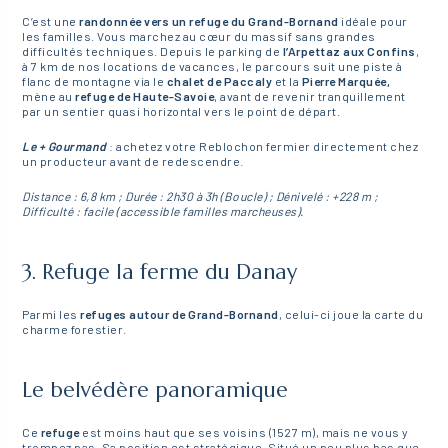
C’est une
randonnée vers un refuge du Grand-Bornand
idéale pour
les familles. Vous marchez au cœur du massif sans grandes
difficultés techniques. Depuis le parking de
l’Arpettaz aux Confins
,
à 7 km de nos locations de vacances, le parcours suit une piste à
flanc de montagne via le
chalet de Paccaly
et la
Pierre Marquée,
mène au
refuge de Haute-Savoie
, avant de revenir tranquillement
par un sentier quasi horizontal vers le point de départ.
Le + Gourmand
: achetez votre Reblochon fermier directement chez
un producteur avant de redescendre.
Distance : 6,8 km ; Durée : 2h30 à 3h (Boucle) ; Dénivelé : +228 m ;
Difficulté : facile (accessible familles marcheuses).
3. Refuge la ferme du Danay
Parmi les
refuges autour de Grand-Bornand
, celui-ci joue la carte du
charme forestier.
Le belvédère panoramique
Ce
refuge
est moins haut que ses voisins (1527 m), mais ne vous y
trompez pas. Sa position est stratégique. Situé un peu plus bas que