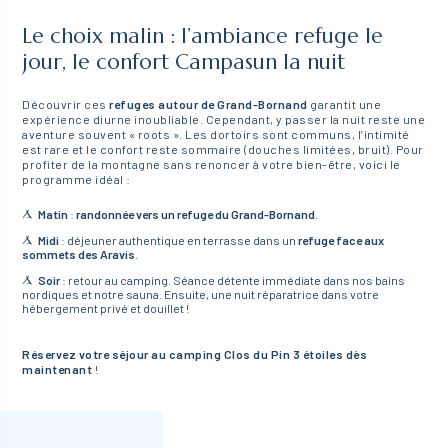
Le choix malin : l’ambiance refuge le
jour, le confort Campasun la nuit
Découvrir ces
refuges autour de Grand-Bornand
garantit une
expérience diurne inoubliable. Cependant, y passer la nuit reste une
aventure souvent « roots ». Les dortoirs sont communs, l’intimité
est rare et le confort reste sommaire (douches limitées, bruit). Pour
profiter de la montagne sans renoncer à votre bien-être, voici le
programme idéal :
Matin
:
randonnée vers un refuge du Grand-Bornand
.
Midi
: déjeuner authentique en terrasse dans un
refuge face aux
sommets des Aravis
.
Soir
: retour au camping. Séance détente immédiate dans nos bains
nordiques et notre sauna. Ensuite, une nuit réparatrice dans votre
hébergement privé et douillet !
Réservez votre séjour au camping Clos du Pin 3 étoiles dès
maintenant
!