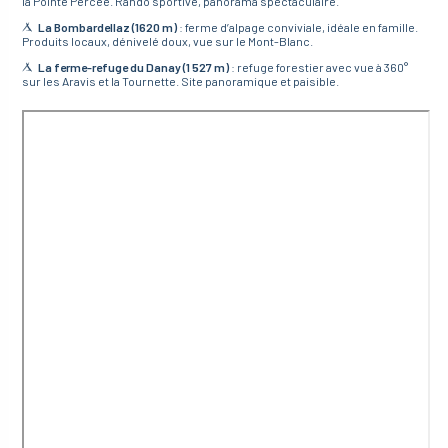
la Pointe Percée. Rando sportive, panorama spectaculaire.
La Bombardellaz (1620 m)
: ferme d’alpage conviviale, idéale en famille.
Produits locaux, dénivelé doux, vue sur le Mont-Blanc.
La ferme-refuge du Danay (1 527 m)
: refuge forestier avec vue à 360°
sur les Aravis et la Tournette. Site panoramique et paisible.