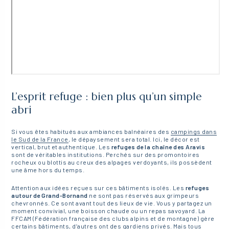
L’esprit refuge : bien plus qu’un simple
abri
Si vous êtes habitués aux ambiances balnéaires des
campings dans
le Sud de la France
, le dépaysement sera total. Ici, le décor est
vertical, brut et authentique. Les
refuges de la chaîne des Aravis
sont de véritables institutions. Perchés sur des promontoires
rocheux ou blottis au creux des alpages verdoyants, ils possèdent
une âme hors du temps.
Attention aux idées reçues sur ces bâtiments isolés. Les
refuges
autour de Grand-Bornand
ne sont pas réservés aux grimpeurs
chevronnés. Ce sont avant tout des lieux de vie. Vous y partagez un
moment convivial, une boisson chaude ou un repas savoyard. La
FFCAM (Fédération française des clubs alpins et de montagne) gère
certains bâtiments, d’autres ont des gardiens privés. Mais tous