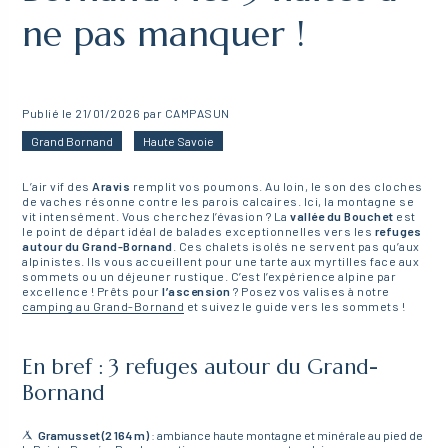
ne pas manquer !
Publié le 21/01/2026 par CAMPASUN
Grand Bornand
Haute Savoie
L’air vif des
Aravis
remplit vos poumons. Au loin, le son des cloches
de vaches résonne contre les parois calcaires. Ici, la montagne se
vit intensément. Vous cherchez l’évasion ? La
vallée du Bouchet
est
le point de départ idéal de balades exceptionnelles vers les
refuges
autour du Grand-Bornand
. Ces chalets isolés ne servent pas qu’aux
alpinistes. Ils vous accueillent pour une tarte aux myrtilles face aux
sommets ou un déjeuner rustique. C’est l’expérience alpine par
excellence ! Prêts pour
l’ascension
? Posez vos valises à notre
camping au Grand-Bornand
et suivez le guide vers les sommets !
En bref : 3 refuges autour du Grand-
Bornand
Gramusset (2 164 m)
: ambiance haute montagne et minérale au pied de