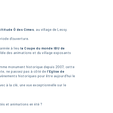
altitude Ô des Cimes
, au village de Lessy.
riode d’ouverture.
 année à lieu
la Coupe du monde IBU de
lèle des animations et du village exposants
omme monument historique depuis 2007, cette
oute, ne passez pas à côté de
l’Eglise de
événements historiques pour être aujourd’hui le
vec à la clé, une vue exceptionnelle sur le
tés et animations en été ?