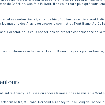
hat de Châtillon. Une fois là-haut, il ne vous reste plus qu’à vous lanc
s
de belles randonnées
? Ça tombe bien, 160 km de sentiers sont balis
r les massifs des Aravis ou encore le sommet du Mont Blanc. Après l’e
rand-Bornand, nous vous conseillons de prendre connaissance de la mé
ec ces nombreuses activités au Grand-Bornand à pratiquer en famille,
entours
t entre Annecy, la Suisse ou encore le massif des Aravis et le Mont B
s effectue le trajet Grand-Bornand à Annecy tout au long de l’année, 