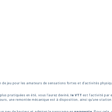
 de jeu pour les amateurs de sensations fortes et d’activités physiq
plus pratiquées en été, vous l’aurez deviné,
le VTT
est l’activité par
cours, une remontée mécanique est à disposition, ainsi qu’une statio
z un peu de hauteur et admirez le panorama en
parapente
. Pour cela,