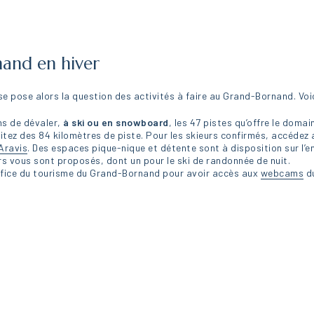
nand en hiver
 se pose alors la question des activités à faire au Grand-Bornand. Vo
s de dévaler,
à ski ou en snowboard
, les 47 pistes qu’offre le domai
itez des 84 kilomètres de piste. Pour les skieurs confirmés, accédez
Aravis
. Des espaces pique-nique et détente sont à disposition sur l’
s vous sont proposés, dont un pour le ski de randonnée de nuit.
’office du tourisme du Grand-Bornand pour avoir accès aux
webcams
du