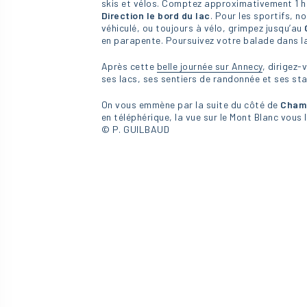
skis et vélos. Comptez approximativement 1 h d
Direction le bord du lac
. Pour les sportifs, n
véhiculé, ou toujours à vélo, grimpez jusqu’au
en parapente. Poursuivez votre balade dans la v
Après cette
belle journée sur Annecy
, dirigez
ses lacs, ses sentiers de randonnée et ses sta
On vous emmène par la suite du côté de
Cham
en téléphérique, la vue sur le Mont Blanc vous 
© P. GUILBAUD