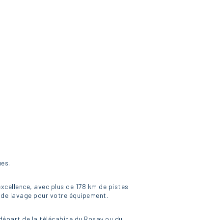
ues.
 excellence, avec plus de 178 km de pistes
n de lavage pour votre équipement.
 départ de la télécabine du Rosay ou du