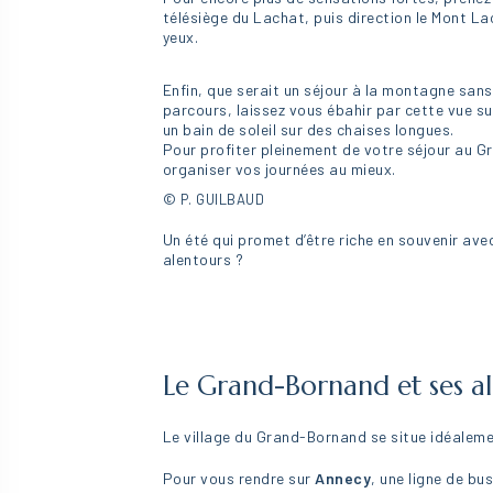
télésiège du Lachat, puis direction le Mont Lac
yeux.
Enfin, que serait un séjour à la montagne san
parcours, laissez vous ébahir par cette vue su
un bain de soleil sur des chaises longues.
Pour profiter pleinement de votre séjour au G
organiser vos journées au mieux.
© P. GUILBAUD
Un été qui promet d’être riche en souvenir av
alentours ?
Le
Grand-Bornand et ses al
Le village du Grand-Bornand se situe idéalemen
Pour vous rendre sur
Annecy
, une ligne de bu