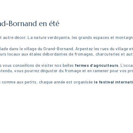
and-Bornand en été
t autre décor. La nature verdoyante, les grands espaces et montagn
de dans le village du Grand-Bornand. Arpentez les rues du village et
eurs locaux aux étales débordantes de fromages, charcuteries et aut
s vous conseillons de visiter nos belles
fermes d’agriculteurs
. L’occ
entendu, vous pourrez déguster du fromage et en ramener pour vos pr
s comme aux petits, chaque année est organisée
le festival interna