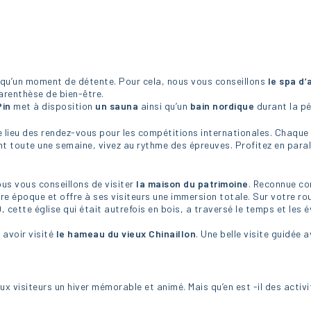
 qu’un moment de détente. Pour cela, nous vous conseillons
le spa d’
arenthèse de bien-être.
Pin
met à disposition
un sauna
ainsi qu’un
bain nordique
durant la pé
 lieu des rendez-vous pour les compétitions internationales. Chaque
nt toute une semaine, vivez au rythme des épreuves. Profitez en paral
ous vous conseillons de visiter
la maison du patrimoine
. Reconnue c
tre époque et offre à ses visiteurs une immersion totale. Sur votre r
, cette église qui était autrefois en bois, a traversé le temps et les 
 avoir visité
le hameau du vieux Chinaillon
. Une belle visite guidée a
 visiteurs un hiver mémorable et animé. Mais qu’en est -il des activi