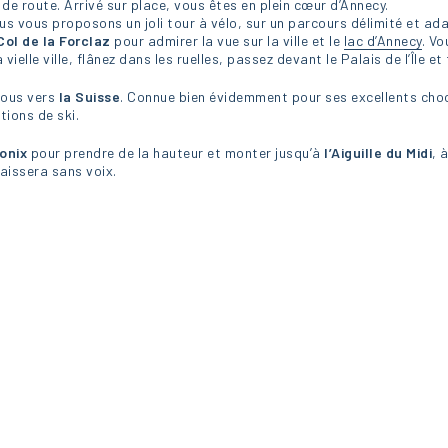
e route. Arrivé sur place, vous êtes en plein cœur d’Annecy.
ous vous proposons un joli tour à vélo, sur un parcours délimité et ad
Col de la Forclaz
pour admirer la vue sur la ville et le
lac d’Annecy
. V
ielle ville, flânez dans les ruelles, passez devant le Palais de l’Île e
-vous vers
la Suisse
. Connue bien évidemment pour ses excellents cho
tions de ski.
onix
pour prendre de la hauteur et monter jusqu’à
l’Aiguille du Midi
, 
laissera sans voix.