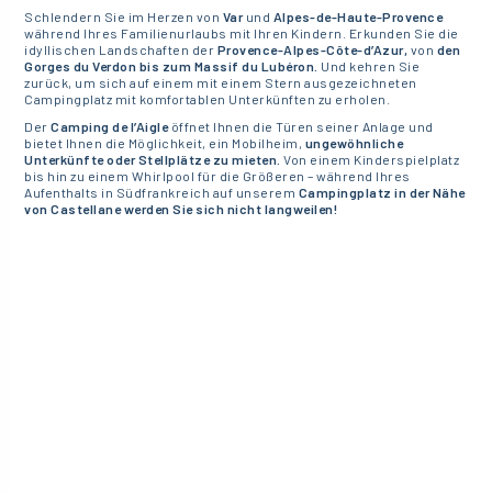
Schlendern Sie im Herzen von
Var
und
Alpes-de-Haute-Provence
während Ihres Familienurlaubs mit Ihren Kindern. Erkunden Sie die
idyllischen Landschaften der
Provence-Alpes-Côte-d’Azur,
von
den
Gorges du Verdon bis zum Massif du Lubéron.
Und kehren Sie
zurück, um sich auf einem mit einem Stern ausgezeichneten
Campingplatz mit komfortablen Unterkünften zu erholen.
Der
Camping de l’Aigle
öffnet Ihnen die Türen seiner Anlage und
bietet Ihnen die Möglichkeit, ein Mobilheim,
ungewöhnliche
Unterkünfte oder Stellplätze zu mieten.
Von einem Kinderspielplatz
bis hin zu einem Whirlpool für die Größeren – während Ihres
Aufenthalts in Südfrankreich auf unserem
Campingplatz in der Nähe
von Castellane werden Sie sich nicht langweilen!