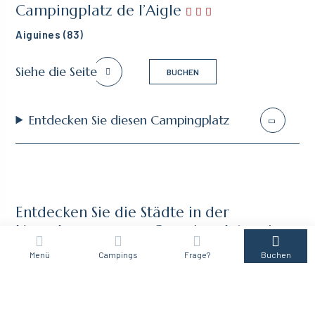
Campingplatz de l’Aigle
Aiguines
(83)
Siehe die Seite
BUCHEN
Entdecken Sie diesen Campingplatz
Entdecken Sie die Städte in der
Umgebung unseres Campingplatzes in
Castellane
Menü
Campings
Frage?
Buchen
ESPARRON DE VERDON