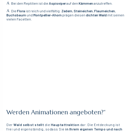
Bei den Reptilien ist die
Aspisviper
auf den
Kämmen
anzutreffen.
Die
Flora
ist reich und vielfältig:
Zedern
,
Steineichen
,
Flaumeichen
,
Buchsbaum
und
Montpellier-Ahorn
prägen diesen
dichten Wald
mit seinen
vielen Facetten.
Werden Animationen angeboten?“
Der
Wald selbst stellt
die
Hauptattraktion
dar. Die Entdeckung ist
frei und eigenständig, sodass Sie
in Ihrem eigenen Tempo und nach