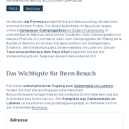
Veröffentlicht am 03/10/2025 von CAMPASUN
PACA
Vaucluse
Im Herzen
der Provence
erwartet Sie ein Naturausflug, fernab vom
sommerlichen Trubel. Für Ihren Aufenthalt im Vaucluse liegen
unsere
Campasun-Campingplätze
im Süden Frankreichs
in
unmittelbarer Nähe zu natürlichen Schätzen. Vom Campingplatz Les
Hautes Prairies in Lourmarin oder vom Campingplatz de l’Étang de la
Bonde in Sannes erreichen Sie ganz einfach ein einzigartiges
Erlebnis: die Entdeckung des Zedernwaldes im Luberon. Dieser
Tourismusartikel aus dem Pays d’Apt
begleitet Sie bei der
Vorbereitung Ihres Tages an diesem besonderen Ort.
Das Wichtigste für Ihren Besuch
Für einen
unkomplizierten Zugang zum
Zedernwald im Luberon
finden Sie hier die wichtigsten Informationen.
Besucherbewertungen heben die einfache Erreichbarkeit und die
Schönheit des Ortes hervor. Der
Parkplatz des Zedernwaldes im
Luberon
ist kostenlos und großzügig angelegt, er befindet sich in
der Gemeinde
Bonnieux.
Adresse