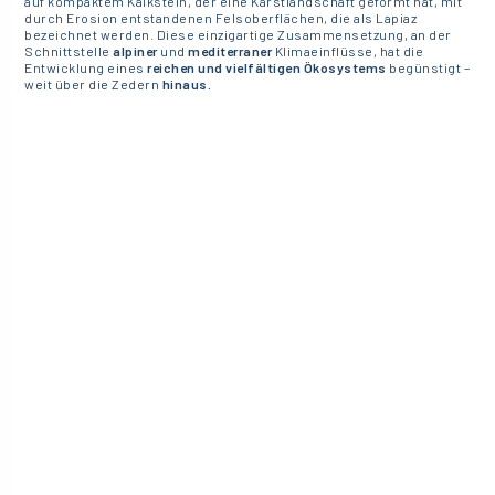
auf kompaktem Kalkstein, der eine Karstlandschaft geformt hat, mit
durch Erosion entstandenen Felsoberflächen, die als Lapiaz
bezeichnet werden. Diese einzigartige Zusammensetzung, an der
Schnittstelle
alpiner
und
mediterraner
Klimaeinflüsse, hat die
Entwicklung eines
reichen und vielfältigen Ökosystems
begünstigt –
weit über die Zedern
hinaus.