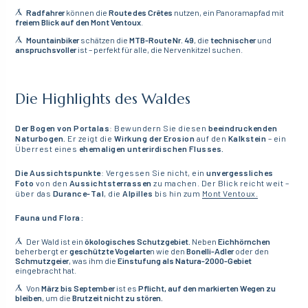
Radfahrer
können die
Route des Crêtes
nutzen, ein Panoramapfad mit
freiem Blick auf den Mont Ventoux
.
Mountainbiker
schätzen die
MTB-Route Nr. 49
, die
technischer
und
anspruchsvoller
ist – perfekt für alle, die Nervenkitzel suchen.
Die Highlights des Waldes
Der Bogen von Portalas
: Bewundern Sie diesen
beeindruckenden
Naturbogen.
Er zeigt die
Wirkung der Erosion
auf den
Kalkstein
– ein
Überrest eines
ehemaligen unterirdischen Flusses.
Die Aussichtspunkte
: Vergessen Sie nicht, ein
unvergessliches
Foto
von den
Aussichtsterrassen
zu machen. Der Blick reicht weit –
über das
Durance-Tal
, die
Alpilles
bis hin zum
Mont Ventoux.
Fauna und Flora:
Der Wald ist ein
ökologisches Schutzgebiet.
Neben
Eichhörnchen
beherbergt er
geschützte Vogelarte
n wie den
Bonelli-Adler
oder den
Schmutzgeier
, was ihm die
Einstufung als Natura-2000-Gebiet
eingebracht hat.
Von
März bis September
ist es
Pflicht, auf den markierten Wegen zu
bleiben
, um die
Brutzeit nicht zu stören.