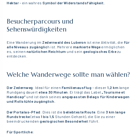
Hektar
– ein wahres
Symbol der Widerstandsfähigkeit.
Besucherparcours und
Sehenswürdigkeiten
Eine Wanderung im
Zedernwald des Luberon
ist eine Aktivität, die
für
alle Niveaus zugänglic
h ist. Mehrere
markierte Wege
ermöglichen
es, seinen
natürlichen Reichtum
und sein
geologisches Erbe
zu
entdecken.
Welche Wanderwege sollte man wählen?
Der Zedernweg
: Ideal für einen
Familienausflug
– dieser
1,2 km
lange
Rundgang dauert
etwa 30 Minuten
. Er trägt das Label
„Tourisme et
Handicap“
und ist dank seines
angepassten Belags
für Kinderwagen
und Rollstühle zugänglich.
Der Portalas-Pfad
: Dies ist die
beliebteste Route
. Eine
3 km lange
Rundstrecke
(etwa
1 bis 1,5
Stunden Gehzeit), die Sie zu einer
beeindruckenden
geologischen Besonderhei
t führt.
Für Sportliche: