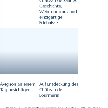
Château de Sannes:
Geschichte,
Weintourismus und
einzigartige
Erlebnisse
Avignon an einem
Auf Entdeckung des
Tag besichtigen
Château de
Lourmarin
Campasun, Campingplätze in Südfrankreich
»
Articles
»
PACA
»
Vaucluse
»