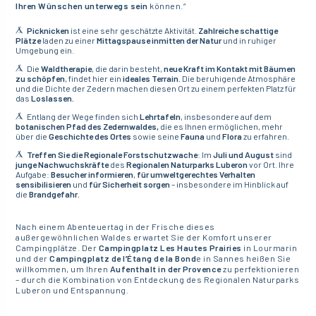
Ihren Wünschen unterwegs sein
können.“
Picknicken
ist eine sehr geschätzte Aktivität.
Zahlreiche schattige
Plätze
laden zu einer
Mittagspause inmitten der Natur
und in ruhiger
Umgebung ein.
Die
Waldtherapie
, die darin besteht,
neue Kraft im Kontakt mit Bäumen
zu schöpfen
, findet hier ein
ideales Terrain.
Die beruhigende Atmosphäre
und die Dichte der Zedern machen diesen Ort zu einem perfekten Platz für
das
Loslassen.
Entlang der Wege finden sich
Lehrtafeln
, insbesondere auf dem
botanischen Pfad des Zedernwaldes,
die es Ihnen ermöglichen, mehr
über die
Geschichte des Ortes
sowie seine
Fauna
und
Flora
zu erfahren.
Treffen Sie die Regionale Forstschutzwache
: Im
Juli und August
sind
junge Nachwuchskräfte
des
Regionalen Naturparks Luberon
vor Ort. Ihre
Aufgabe:
Besucher informieren
,
für umweltgerechtes Verhalten
sensibilisieren
und
für Sicherheit sorgen
– insbesondere im Hinblick auf
die
Brandgefahr.
Nach einem Abenteuertag in der Frische dieses
außergewöhnlichen Waldes erwartet Sie der Komfort unserer
Campingplätze. Der
Campingplatz Les Hautes Prairies
in Lourmarin
und der
Campingplatz de l’Étang de la Bond
e in Sannes heißen Sie
willkommen, um Ihren
Aufenthalt in der Provence
zu perfektionieren
– durch die Kombination von Entdeckung des Regionalen Naturparks
Luberon und Entspannung.