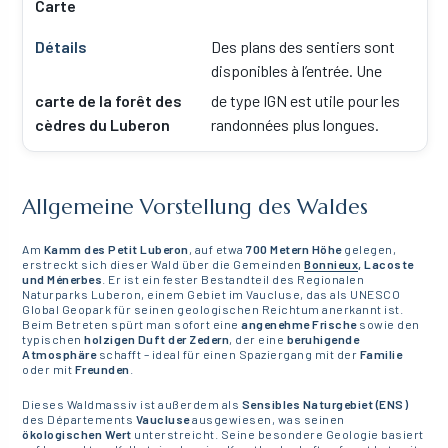
Carte
Des plans des sentiers sont
disponibles à l’entrée. Une
carte de la forêt des
de type IGN est utile pour les
cèdres du Luberon
randonnées plus longues.
Allgemeine Vorstellung des Waldes
Am
Kamm des Petit Luberon
, auf etwa
700 Metern Höhe
gelegen,
erstreckt sich dieser Wald über die Gemeinden
Bonnieux
, Lacoste
und Ménerbes
. Er ist ein fester Bestandteil des Regionalen
Naturparks Luberon, einem Gebiet im Vaucluse, das als UNESCO
Global Geopark für seinen geologischen Reichtum anerkannt ist.
Beim Betreten spürt man sofort eine
angenehme Frische
sowie den
typischen
holzigen Duft der Zedern
, der eine
beruhigende
Atmosphäre
schafft – ideal für einen Spaziergang mit der
Familie
oder mit
Freunden
.
Dieses Waldmassiv ist außerdem als
Sensibles Naturgebiet (ENS)
des Départements
Vaucluse
ausgewiesen, was seinen
ökologischen Wert
unterstreicht. Seine besondere Geologie basiert