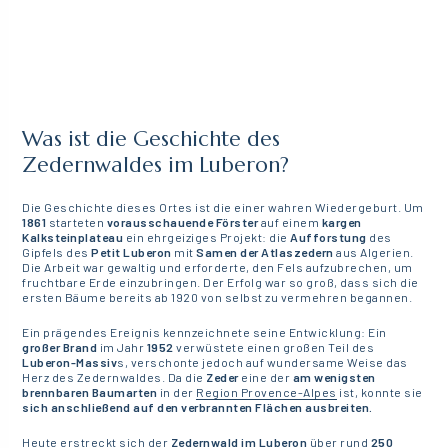
Was ist die Geschichte des
Zedernwaldes im Luberon?
Die Geschichte dieses Ortes ist die einer wahren Wiedergeburt. Um
1861
starteten
vorausschauende Förster
auf einem
kargen
Kalksteinplateau
ein ehrgeiziges Projekt: die
Aufforstung
des
Gipfels des
Petit Luberon
mit
Samen der Atlaszedern
aus Algerien.
Die Arbeit war gewaltig und erforderte, den Fels aufzubrechen, um
fruchtbare Erde einzubringen. Der Erfolg war so groß, dass sich die
ersten Bäume bereits ab 1920 von selbst zu vermehren begannen.
Ein prägendes Ereignis kennzeichnete seine Entwicklung: Ein
großer Brand
im Jahr
1952
verwüstete einen großen Teil des
Luberon-Massiv
s, verschonte jedoch auf wundersame Weise das
Herz des Zedernwaldes. Da die
Zeder
eine der
am wenigsten
brennbaren Baumarten
in der
Region Provence-Alpes
ist, konnte sie
sich anschließend auf den verbrannten Flächen ausbreiten.
Heute erstreckt sich der
Zedernwald im Luberon
über rund
250