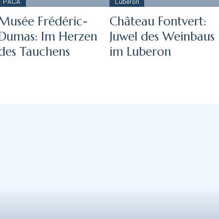
PACA
Luberon
Musée Frédéric-
Château Fontvert:
Dumas: Im Herzen
Juwel des Weinbaus
des Tauchens
im Luberon