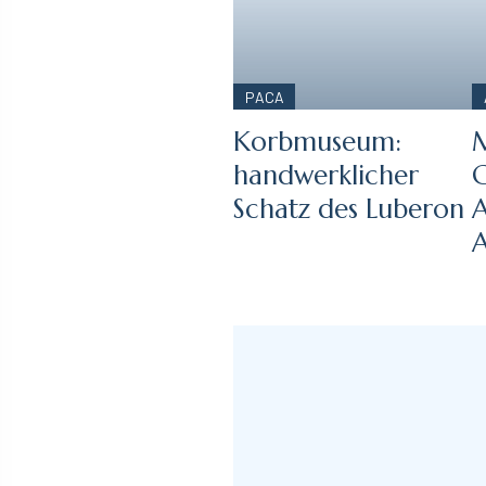
PACA
Korbmuseum:
M
handwerklicher
G
Schatz des Luberon
A
A