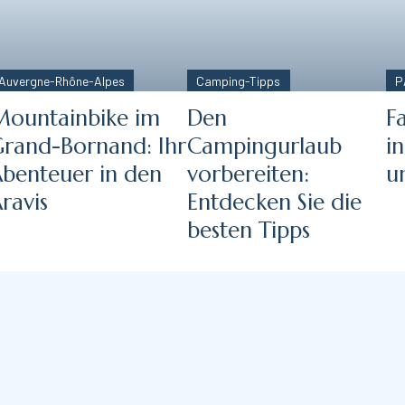
Auvergne-Rhône-Alpes
Camping-Tipps
P
ountainbike im
Den
F
rand-Bornand: Ihr
Campingurlaub
i
benteuer in den
vorbereiten:
u
ravis
Entdecken Sie die
besten Tipps