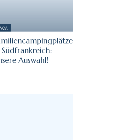
ACA
amiliencampingplätze
n Südfrankreich:
nsere Auswahl!