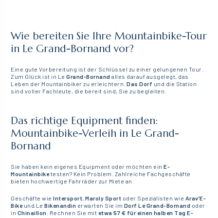
Wie bereiten Sie Ihre Mountainbike-Tour
in Le Grand-Bornand vor?
Eine gute Vorbereitung ist der Schlüssel zu einer gelungenen Tour.
Zum Glück ist in Le
Grand-Bornand
alles darauf ausgelegt, das
Leben der Mountainbiker zu erleichtern.
Das Dorf
und die Station
sind voller Fachleute, die bereit sind, Sie zu begleiten.
Das richtige Equipment finden:
Mountainbike-Verleih in Le Grand-
Bornand
Sie haben kein eigenes Equipment oder möchten ein
E-
Mountainbike
testen? Kein Problem. Zahlreiche Fachgeschäfte
bieten hochwertige Fahrräder zur Miete an.
Geschäfte wie
Intersport
,
Maroly Sport
oder Spezialisten wie
Arav’E-
Bike
und Le
Bikenandin
erwarten Sie im
Dorf Le Grand-Bornand
oder
in
Chinaillon
. Rechnen Sie mit
etwa 57 € für einen halben Tag E-