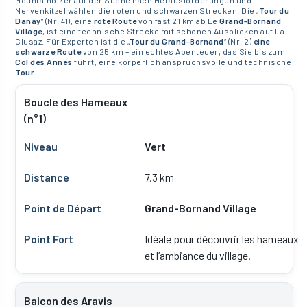
Nervenkitzel wählen die roten und schwarzen Strecken. Die „
Tour du
Danay
“ (Nr. 41), eine
rote Route
von fast 21 km ab Le
Grand-Bornand
Village
, ist eine technische Strecke mit schönen Ausblicken auf La
Clusaz. Für Experten ist die „
Tour du Grand-Bornand
“ (Nr. 2)
eine
schwarze Route
von 25 km – ein echtes Abenteuer, das Sie bis zum
Col des Annes
führt, eine körperlich anspruchsvolle und technische
Tour.
Boucle des Hameaux
(n°1)
Vert
7.3 km
Grand-Bornand Village
Idéale pour découvrir les hameaux
et l’ambiance du village.
Balcon des Aravis