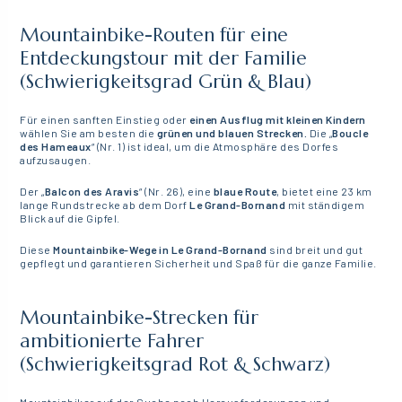
Mountainbike-Routen für eine
Entdeckungstour mit der Familie
(Schwierigkeitsgrad Grün & Blau)
Für einen sanften Einstieg oder
einen Ausflug mit kleinen Kindern
wählen Sie am besten die
grünen und blauen Strecken.
Die „
Boucle
des Hameaux
“ (Nr. 1) ist ideal, um die Atmosphäre des Dorfes
aufzusaugen.
Der „
Balcon des Aravis
“ (Nr. 26), eine
blaue Route
, bietet eine 23 km
lange Rundstrecke ab dem Dorf
Le Grand-Bornand
mit ständigem
Blick auf die Gipfel.
Diese
Mountainbike-Wege in Le Grand-Bornand
sind breit und gut
gepflegt und garantieren Sicherheit und Spaß für die ganze Familie.
Mountainbike-Strecken für
ambitionierte Fahrer
(Schwierigkeitsgrad Rot & Schwarz)
Mountainbiker auf der Suche nach Herausforderungen und