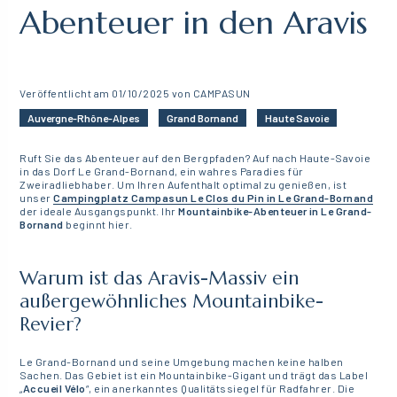
Abenteuer in den Aravis
Veröffentlicht am 01/10/2025 von CAMPASUN
Auvergne-Rhône-Alpes
Grand Bornand
Haute Savoie
Ruft Sie das Abenteuer auf den Bergpfaden? Auf nach Haute-Savoie
in das Dorf Le Grand-Bornand, ein wahres Paradies für
Zweiradliebhaber. Um Ihren Aufenthalt optimal zu genießen, ist
unser
Campingplatz Campasun Le Clos du Pin
in Le Grand-Bornand
der ideale Ausgangspunkt. Ihr
Mountainbike-Abenteuer in Le Grand-
Bornand
beginnt hier.
Warum ist das Aravis-Massiv ein
außergewöhnliches Mountainbike-
Revier?
Le Grand-Bornand und seine Umgebung machen keine halben
Sachen. Das Gebiet ist ein Mountainbike-Gigant und trägt das Label
„
Accueil Vélo
“, ein anerkanntes Qualitätssiegel für Radfahrer. Die