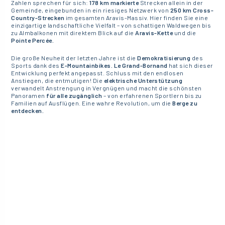
Zahlen sprechen für sich:
178 km markierte
Strecken allein in der
Gemeinde, eingebunden in ein riesiges Netzwerk von
250 km
Cross-
Country-Strecken
im gesamten Aravis-Massiv. Hier finden Sie eine
einzigartige landschaftliche Vielfalt – von schattigen Waldwegen bis
zu Almbalkonen mit direktem Blick auf die
Aravis-Kette
und die
Pointe Percée.
Die große Neuheit der letzten Jahre ist die
Demokratisierung
des
Sports dank des
E-Mountainbikes. Le Grand-Bornand
hat sich dieser
Entwicklung perfekt angepasst. Schluss mit den endlosen
Anstiegen, die entmutigen! Die
elektrische Unterstützung
verwandelt Anstrengung in Vergnügen und macht die schönsten
Panoramen
für alle zugänglich
– von erfahrenen Sportlern bis zu
Familien auf Ausflügen. Eine wahre Revolution, um die
Berge zu
entdecken.