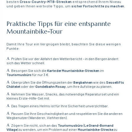
besten
Cross-Country-MTB-Strecken
entsprechend Ihrem Niveau
und geben Ihnen wertvolle Tipps, um
sicher Fortschritte zu machen.
Praktische Tipps für eine entspannte
Mountainbike-Tour
Damit Ihre Tour ein Vergnügen bleibt, beachten Sie diese wenigen
Punkte:
Prüfen Sie vor der Abfahrt den Wetterbericht – in den Bergen ändert
sich das Wetter schnell.
Besorgen Sie sich die
Karte der Mountainbike-Strecken
im
Tourismusbüro
für nur 3 €.
Überprüfen Sie die Öffnungszeiten der
Bergbahnen
wie des
Sessellifts
Châtelet
oder der
Gondelbahn Rosay
, um Ihre Aufstiege zu planen.
Nehmen Sie Wasser, Snacks, das notwendige Reparaturset und ein
kleines Erste-Hilfe-Set mit.
Das Tragen eines Helms ist für Ihre Sicherheit unverzichtbar.
Passen Sie Ihre Geschwindigkeit an und respektieren Sie die anderen
Wegbenutzer (Wanderer, Viehherden).
Zögern Sie nicht, sich an das
Tourismusbüro
(
Le Grand-Bornand
Village
) zu wenden, um ein Problem auf einer
Mountainbike-Strecke
zu