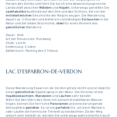
Herzen des Dorfes und führt Sie durch eine abwechslungsreiche
Landschaft zwischen
Wäldern
und
Hügeln
. Unterwegs genießen Sie
spektakuläre
Ausblicke auf den See und das Schloss, die von der
mittelalterlichen
Geschichte der Region zeugen. Die Wanderung
dauert ca. 2 Stunden und bietet ein vollständiges
Eintauchen
in die
Natur und die lokale Geschichte,
ideal
für einen Moment des
gemütlichen
Wanderns.
Dauer: 1h40
Art der Reiseroute: Rundweg
Stufe: Leicht
Entfernung: 5.44km
Abfahrtsort: Parking des 3 Tilleuls
LAC D’ESPARRON-DE-VERDON
Diese Wanderung Esparron-de-Verdon gilt als leicht und ist ideal für
einen
gemütlichen
Spaziergang in der Natur. Die Strecke ist bei
Vogelbeobachtern
,
Wanderern
und
Läufern
sehr beliebt.
Wenn Sie den Ufern des Sees mit seinem kristallklaren Wasser
folgen, können Sie herrliche
Panoramen
und eine beruhigende
Atmosphäre
genießen
. Es ist ein
perfekter
Ort, um beim Wandern
oder Laufen die heimische Tierwelt zu beobachten. Da der Weg
jedoch sehr beliebt ist, werden Sie unterwegs wahrscheinlich auch