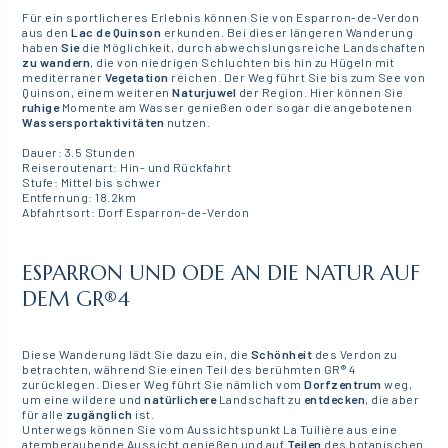
Für ein sportlicheres Erlebnis können Sie von Esparron-de-Verdon
aus den
Lac de Quinson
erkunden. Bei dieser längeren Wanderung
haben
Sie
die Möglichkeit, durch abwechslungsreiche Landschaften
zu wandern
, die von niedrigen Schluchten bis hin zu Hügeln mit
mediterraner
Vegetation
reichen. Der Weg führt Sie bis zum See von
Quinson, einem weiteren
Naturjuwel
der Region. Hier können Sie
ruhige
Momente am Wasser genießen oder sogar die angebotenen
Wassersportaktivitäten
nutzen.
Dauer: 3.5 Stunden
Reiseroutenart: Hin- und Rückfahrt
Stufe: Mittel bis schwer
Entfernung: 18.2km
Abfahrtsort: Dorf Esparron-de-Verdon
ESPARRON UND ODE AN DIE NATUR AUF
DEM GR®4
Diese Wanderung lädt Sie dazu ein, die
Schönheit
des Verdon zu
betrachten, während Sie einen Teil des berühmten GR® 4
zurücklegen. Dieser Weg führt Sie nämlich vom
Dorfzentrum
weg,
um eine wildere und
natürlichere
Landschaft zu
entdecken
, die aber
für alle
zugänglich
ist.
Unterwegs können Sie vom Aussichtspunkt La Tuilière aus eine
atemberaubende Aussicht genießen und auf
Teilen
des botanischen