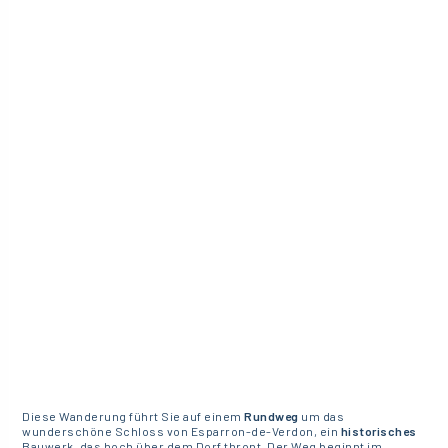
Diese Wanderung führt Sie auf einem
Rundweg
um das
wunderschöne Schloss von Esparron-de-Verdon, ein
historisches
Bauwerk, das hoch über dem Dorf thront. Der Weg beginnt im