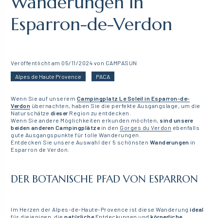
Wanderungen in
Esparron-de-Verdon
Veröffentlicht am 05/11/2024 von CAMPASUN
Alpes de Haute Provence
PACA
Wenn Sie auf unserem
Campingplatz Le Soleil in Esparron-de-
Verdon
übernachten, haben Sie die perfekte Ausgangslage, um die
Naturschätze
dieser
Region zu entdecken.
Wenn Sie andere Möglichkeiten erkunden möchten,
sind unsere
beiden anderen Campingplätze
in den
Gorges du Verdon
ebenfalls
gute Ausgangspunkte für tolle Wanderungen.
Entdecken Sie unsere Auswahl der 5 schönsten
Wanderungen
in
Esparron de Verdon.
DER BOTANISCHE
PFAD VON
ESPARRON
Im Herzen der Alpes-de-Haute-Provence ist diese Wanderung
ideal
für diejenigen, die
natürliche
Entdeckungen und
körperliche