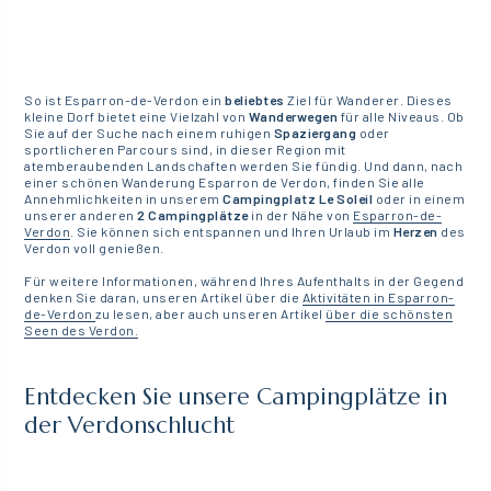
So ist Esparron-de-Verdon ein
beliebtes
Ziel für Wanderer. Dieses
kleine Dorf bietet eine Vielzahl von
Wanderwegen
für alle Niveaus. Ob
Sie auf der Suche nach einem ruhigen
Spaziergang
oder
sportlicheren Parcours sind, in dieser Region mit
atemberaubenden Landschaften werden Sie fündig. Und dann, nach
einer schönen Wanderung Esparron de Verdon, finden Sie alle
Annehmlichkeiten in unserem
Campingplatz Le Soleil
oder in einem
unserer anderen
2 Campingplätze
in der Nähe von
Esparron-de-
Verdon
. Sie können sich entspannen und Ihren Urlaub im
Herzen
des
Verdon voll genießen.
Für weitere Informationen, während Ihres Aufenthalts in der Gegend
denken Sie daran, unseren Artikel über die
Aktivitäten in Esparron-
de-Verdon
zu lesen, aber auch unseren Artikel
über die schönsten
Seen des Verdon.
Entdecken Sie unsere Campingplätze in
der Verdonschlucht