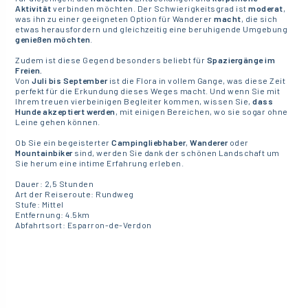
Aktivität
verbinden möchten. Der Schwierigkeitsgrad ist
moderat
,
was ihn zu einer geeigneten Option für Wanderer
macht
, die sich
etwas herausfordern und gleichzeitig eine beruhigende Umgebung
genießen möchten
.
Zudem ist diese Gegend besonders beliebt für
Spaziergänge im
Freien.
Von
Juli bis September
ist die Flora in vollem Gange, was diese Zeit
perfekt für die Erkundung dieses Weges macht. Und wenn Sie mit
Ihrem treuen vierbeinigen Begleiter kommen, wissen Sie,
dass
Hunde akzeptiert werden
, mit einigen Bereichen, wo sie sogar ohne
Leine gehen können.
Ob Sie ein begeisterter
Campingliebhaber
,
Wanderer
oder
Mountainbiker
sind, werden Sie dank der schönen Landschaft um
Sie herum eine intime Erfahrung erleben.
Dauer: 2,5 Stunden
Art der Reiseroute: Rundweg
Stufe: Mittel
Entfernung: 4.5km
Abfahrtsort: Esparron-de-Verdon