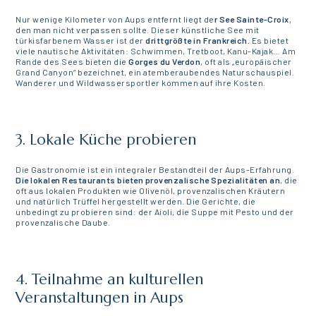
Nur wenige Kilometer von Aups entfernt liegt de
r See Sainte-Croix
,
den man nicht verpassen sollte. Dieser künstliche See mit
türkisfarbenem Wasser ist der
drittgrößte in Frankreich.
Es bietet
viele nautische Aktivitäten: Schwimmen, Tretboot, Kanu-Kajak… Am
Rande des Sees bieten die
Gorges du Verdon
, oft als „europäischer
Grand Canyon“ bezeichnet, ein atemberaubendes Naturschauspiel.
Wanderer und Wildwassersportler kommen auf ihre Kosten.
3. Lokale Küche probieren
Die Gastronomie ist ein integraler Bestandteil der Aups-Erfahrung.
Die lokalen Restaurants bieten provenzalische Spezialitäten an
, die
oft aus lokalen Produkten wie Olivenöl, provenzalischen Kräutern
und natürlich Trüffel hergestellt werden. Die Gerichte, die
unbedingt zu probieren sind: der Aioli, die Suppe mit Pesto und der
provenzalische Daube.
4. Teilnahme an kulturellen
Veranstaltungen in Aups