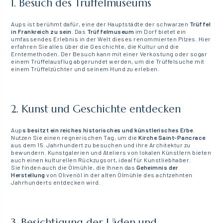
1. Besuch des Trüffelmuseums
Aups ist berühmt dafür, eine der Hauptstädte der schwarzen
Trüffel
in Frankreich zu sein
. Das
Trüffelmuseum
im Dorf bietet ein
umfassendes Erlebnis in der Welt dieses renommierten Pilzes. Hier
erfahren Sie alles über die Geschichte, die Kultur und die
Erntemethoden. Der Besuch kann mit einer Verkostung oder sogar
einem Trüffelausflug abgerundet werden, um die Trüffelsuche mit
einem Trüffelzüchter und seinem Hund zu erleben.
2. Kunst und Geschichte entdecken
Aup
s besitzt ein reiches historisches und künstlerisches Erbe
.
Nutzen Sie einen regnerischen Tag, um die
Kirche Saint-Pancrace
aus dem 15. Jahrhundert zu besuchen und ihre Architektur zu
bewundern. Kunstgalerien und Ateliers von lokalen Künstlern bieten
auch einen kulturellen Rückzugsort, ideal für Kunstliebhaber.
Sie finden auch die Ölmühle, die Ihnen das
Geheimnis der
Herstellung
von Olivenöl in der alten Ölmühle des achtzehnten
Jahrhunderts entdecken wird.
3. Besichtigung der Läden und