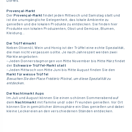
Dorfes.
Provençal-Markt
Der
Provençal-Markt
findet jeden Mittwoch und Samstag statt und
ist die unumgängliche Gelegenheit, das lokale Ambiente zu
genießen und die lokalen Produkte zu entdecken. Sie finden hier
Produkte von lokalen Produzenten, Obst und Gemüse, Blumen,
Kleidung…
Der Trüffelmarkt
Neben Olivenöl, Wein und Honig ist der Trüffel eine echte Spezialität,
die man nicht verpassen sollte. Je nach Jahreszeit werden zwei
Märkte angeboten:
– Jeden Donnerstagmorgen von Mitte November bis Mitte März findet
der
Schwarze-Trüffel-Markt statt
– Jeden Mittwoch von Mitte Juni bis Mitte August finden Sie den
Markt für weisse Trüffel
Besuchen Sie den Place Frédéric Mistral, um diese Spezialität zu
entdecken.
Der Nachtmarkt Aups
Im Juli und August können Sie einen schönen Sommerabend auf
dem
Nachtmarkt
mit Familie und/ oder Freunden genießen. Vor Ort
können Sie in gemütlicher Atmosphäre ein Glas genießen und dabei
kleine Leckereien an den verschiedenen Ständen entdecken.