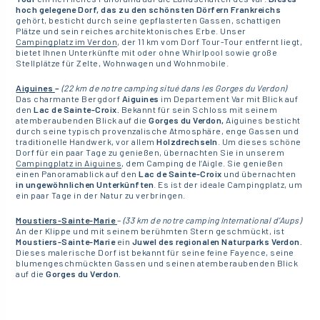
hoch gelegene Dorf, das zu den schönsten Dörfern Frankreichs
gehört, besticht durch seine gepflasterten Gassen, schattigen
Plätze und sein reiches architektonisches Erbe. Unser
Campingplatz im Verdon
, der 11 km vom Dorf Tour-Tour entfernt liegt,
bietet Ihnen Unterkünfte mit oder ohne Whirlpool sowie große
Stellplätze für Zelte, Wohnwagen und Wohnmobile.
Aiguines
–
(22 km de notre camping situé dans les Gorges du Verdon)
Das charmante Bergdorf
Aiguines
im Departement Var mit Blick auf
den
Lac de Sainte-Croix.
Bekannt für sein Schloss mit seinem
atemberaubenden Blick auf die
Gorges du Verdon,
Aiguines besticht
durch seine typisch provenzalische Atmosphäre, enge Gassen und
traditionelle Handwerk, vor allem
Holzdrechseln
. Um dieses schöne
Dorf für ein paar Tage zu genießen, übernachten Sie in unserem
Campingplatz in Aiguines
, dem Camping de l’Aigle. Sie genießen
einen Panoramablick auf den
Lac de Sainte-Croix
und übernachten
in ungewöhnlichen Unterkünften
. Es ist der ideale Campingplatz, um
ein paar Tage in der Natur zu verbringen.
Moustiers-Sainte-Marie
–
(33 km de notre camping International d’Aups)
An der Klippe und mit seinem berühmten Stern geschmückt, ist
Moustiers-Sainte-Marie
ein
Juwel des regionalen Naturparks Verdon.
Dieses malerische Dorf ist bekannt für seine feine Fayence, seine
blumengeschmückten Gassen und seinen atemberaubenden Blick
auf die
Gorges du Verdon.