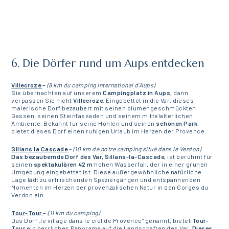
6. Die Dörfer rund um Aups entdecken
Villecroze
–
(8 km du camping International d’Aups)
Sie übernachten auf unserem
Campingplatz in Aups,
dann
verpassen Sie nicht
Villecroze
. Eingebettet in die Var, dieses
malerische Dorf bezaubert mit seinen blumengeschmückten
Gassen, seinen Steinfassaden und seinem mittelalterlichen
Ambiente. Bekannt für seine Höhlen und seinen
schönen Park
,
bietet dieses Dorf einen ruhigen Urlaub im Herzen der Provence.
Sillans la Cascade
–
(10 km de notre camping situé dans le Verdon)
Das bezaubernde Dorf des Var, Sillans-la-Cascade,
ist berühmt für
seinen
spektakulären 42 m
hohen Wasserfall, der in einer grünen
Umgebung eingebettet ist. Diese außergewöhnliche natürliche
Lage lädt zu erfrischenden Spaziergängen und entspannenden
Momenten im Herzen der provenzalischen Natur in den Gorges du
Verdon ein.
Tour-Tour
–
(11 km du camping)
Das Dorf „le village dans le ciel de Provence“ genannt, bietet
Tour-
Tour
ein herrliches Panorama auf die Landschaften des Var.
Dieses