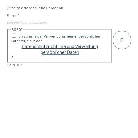
„
*
“ zeigt erforderliche Felder an
E-mail
*
RGPD
*
Ich stimme der Verwendung meiner persönlichen
Daten zu, die in der
Datenschutzrichtlinie und Verwaltung
persönlicher Daten
.
*
CAPTCHA