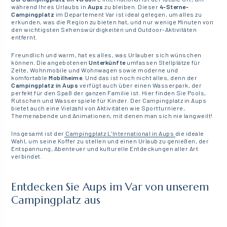
während Ihres Urlaubs in
Aups
zu bleiben. Dieser
4-Sterne-
Campingplatz
im Departement Var ist ideal gelegen, um alles zu
erkunden, was die Region zu bieten hat, und nur wenige Minuten von
den wichtigsten Sehenswürdigkeiten und Outdoor-Aktivitäten
entfernt.
Freundlich und warm, hat es alles, was Urlauber sich wünschen
können. Die angebotenen
Unterkünfte
umfassen Stellplätze für
Zelte, Wohnmobile und Wohnwagen sowie moderne und
komfortable
Mobilheime
. Und das ist noch nicht alles, denn der
Campingplatz in Aups
verfügt auch über einen Wasserpark, der
perfekt für den Spaß der ganzen Familie ist. Hier finden Sie Pools,
Rutschen und Wasserspiele für Kinder. Der Campingplatz in Aups
bietet auch eine Vielzahl von Aktivitäten wie Sportturniere,
Themenabende und Animationen, mit denen man sich nie langweilt!
Insgesamt ist der
Campingplatz L’International in Aups
die ideale
Wahl, um seine Koffer zu stellen und einen Urlaub zu genießen, der
Entspannung, Abenteuer und kulturelle Entdeckungen aller Art
verbindet.
Entdecken Sie Aups im Var von unserem
Campingplatz aus