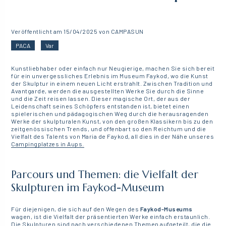
Veröffentlicht am 15/04/2025 von CAMPASUN
PACA
Var
Kunstliebhaber oder einfach nur Neugierige, machen Sie sich bereit
für ein unvergessliches Erlebnis im Museum Faykod, wo die Kunst
der Skulptur in einem neuen Licht erstrahlt. Zwischen Tradition und
Avantgarde, werden die ausgestellten Werke Sie durch die Sinne
und die Zeit reisen lassen. Dieser magische Ort, der aus der
Leidenschaft seines Schöpfers entstanden ist, bietet einen
spielerischen und pädagogischen Weg durch die herausragenden
Werke der skulpturalen Kunst, von den großen Klassikern bis zu den
zeitgenössischen Trends, und offenbart so den Reichtum und die
Vielfalt des Talents von Maria de Faykod, all dies in der Nähe unseres
Campingplatzes in Aups.
Parcours und Themen: die Vielfalt der
Skulpturen im Faykod-Museum
Für diejenigen, die sich auf den Wegen des
Faykod-Museums
wagen, ist die Vielfalt der präsentierten Werke einfach erstaunlich.
Die Skulpturen sind nach verschiedenen Themen aufgeteilt, die die