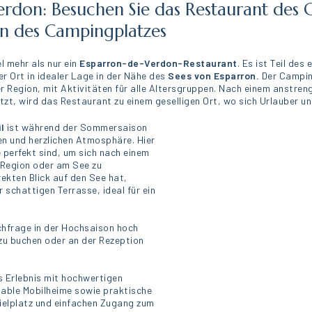
rdon: Besuchen Sie das Restaurant des C
en des Campingplatzes
el mehr als nur ein
Esparron-de-Verdon-Restaurant
. Es ist Teil des
er Ort in idealer Lage in der Nähe des
Sees von Esparron.
Der Campin
er Region, mit Aktivitäten für alle Altersgruppen. Nach einem anstr
zt, wird das Restaurant zu einem geselligen Ort, wo sich Urlauber u
il
ist während der Sommersaison
en und herzlichen Atmosphäre. Hier
e perfekt sind, um sich nach einem
 Region oder am See zu
ekten Blick auf den See hat,
schattigen Terrasse, ideal für ein
chfrage in der Hochsaison hoch
 zu buchen oder an der Rezeption
s Erlebnis mit hochwertigen
table Mobilheime sowie praktische
pielplatz und einfachen Zugang zum