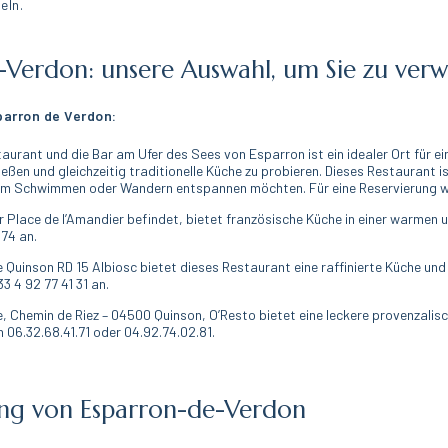
eln.
e-Verdon: unsere Auswahl, um Sie zu ver
parron de Verdon:
urant und die Bar am Ufer des Sees von Esparron ist ein idealer Ort für ein
nießen und gleichzeitig traditionelle Küche zu probieren. Dieses Restaurant
eim Schwimmen oder Wandern entspannen möchten. Für eine Reservierung wen
r Place de l’Amandier befindet, bietet französische Küche in einer warme
 74 an.
 Quinson RD 15 Albiosc bietet dieses Restaurant eine raffinierte Küche und
3 4 92 77 41 31 an.
ille, Chemin de Riez – 04500 Quinson, O’Resto bietet eine leckere provenzali
 06.32.68.41.71 oder 04.92.74.02.81.
ng von Esparron-de-Verdon