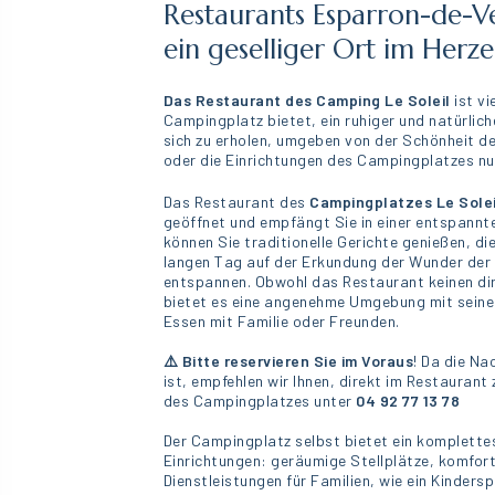
Restaurants Esparron-de-Ve
ein geselliger Ort im Herz
Das Restaurant des Camping Le Soleil
ist vi
Campingplatz bietet, ein ruhiger und natürlich
sich zu erholen, umgeben von der Schönheit d
oder die Einrichtungen des Campingplatzes nut
Das Restaurant des
Campingplatzes Le Sole
geöffnet und empfängt Sie in einer entspannt
können Sie traditionelle Gerichte genießen, di
langen Tag auf der Erkundung der Wunder der
entspannen. Obwohl das Restaurant keinen dir
bietet es eine angenehme Umgebung mit seiner 
Essen mit Familie oder Freunden.
⚠️ Bitte reservieren Sie im Voraus
! Da die Na
ist, empfehlen wir Ihnen, direkt im Restaurant
des Campingplatzes unter
04 92 77 13 78
Der Campingplatz selbst bietet ein komplette
Einrichtungen: geräumige Stellplätze, komfor
Dienstleistungen für Familien, wie ein Kinders