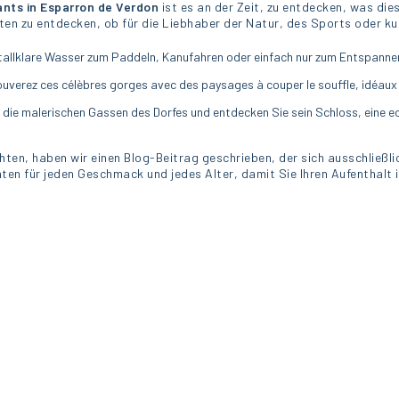
nts in Esparron de Verdon
ist es an der Zeit, zu entdecken, was di
ten zu entdecken, ob für die Liebhaber der Natur, des Sports oder kul
stallklare Wasser zum Paddeln, Kanufahren oder einfach nur zum Entspanne
ouverez ces célèbres gorges avec des paysages à couper le souffle, idéaux 
die malerischen Gassen des Dorfes und entdecken Sie sein Schloss, eine ec
hten, haben wir einen Blog-Beitrag geschrieben, der sich ausschließl
äten für jeden Geschmack und jedes Alter, damit Sie Ihren Aufenthalt 